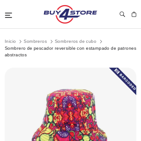
Toggle Nav
Mi c
Inicio
Sombreros
Sombreros de cubo
Sombrero de pescador reversible con estampado de patrones
abstractos
Saltar
al
final
de
la
galería
de
imágenes.