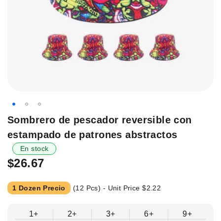
Saltar
Sombrero de pescador reversible con
al
estampado de patrones abstractos
principio
de
En stock
la
$26.67
galería
de
1 Dozen Precio
(12 Pcs) - Unit Price
$2.22
imágenes.
1+
2+
3+
6+
9+