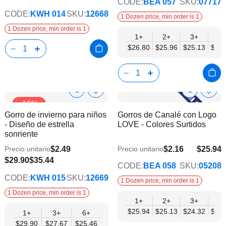
CODE:
BEA 057
SKU:
07717
CODE:
KWH 014
SKU:
12668
1 Dozen price, min order is 1
1 Dozen price, min order is 1
1+
2+
3+
4+
$26.80
$25.96
$25.13
$24.
Show
Show
Añadir
Añadi
Corchet Flower & Bouquet Displays
Cro
-15%
a
a
Product
Product
Gorro de invierno para niños
Gorros de Canalé con Logo
la
la
Info
Info
- Diseño de estrella
LOVE - Colores Surtidos
lista
lista
sonriente
de
de
deseos
dese
$2.49
$2.16
$25.94
Precio unitario
Precio unitario
$21.07
$25.46
$29.90
$35.44
CODE:
BEA 058
SKU:
05208
CODE:
KWH 015
SKU:
12669
1 Dozen price, min order is 1
1 Dozen price, min order is 1
1+
2+
3+
4+
$25.94
$25.13
$24.32
$23.
1+
3+
6+
$29.90
$27.67
$25.46