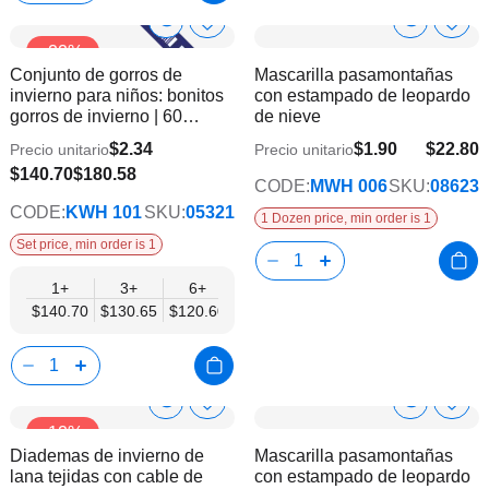
Show
Show
Añadir
Añadi
-22%
a
a
Product
Product
Conjunto de gorros de
Mascarilla pasamontañas
la
la
Info
Info
invierno para niños: bonitos
con estampado de leopardo
lista
lista
gorros de invierno | 60
de nieve
de
de
piezas
deseos
dese
$2.34
$1.90
$22.80
Precio unitario
Precio unitario
$120.60
$140.70
$180.58
CODE:
MWH 006
SKU:
08623
CODE:
KWH 101
SKU:
05321
1 Dozen price, min order is 1
Set price, min order is 1
1+
3+
6+
$140.70
$130.65
$120.60
Show
Show
Añadir
Añadi
-12%
a
a
Product
Product
Diademas de invierno de
Mascarilla pasamontañas
la
la
Info
Info
lana tejidas con cable de
con estampado de leopardo
lista
lista