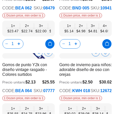
$19.07
$4.17
CODE:
BEA 062
SKU:
08479
CODE:
BND 005
SKU:
10941
1 Dozen price, min order is 1
1 Dozen price, min order is 1
1+
2+
3+
4+
6+
1+
2+
9+
3+
12+
4+
$23.47
$22.74
$22.00
$21.27
$20.54
$5.14
$4.98
$19.80
$4.81
$19.07
$4.65
Show
Show
Añadir
Añadi
a
a
Product
Product
Gorros de punto Y2k con
Gorro de invierno para niños:
la
la
Info
Info
diseño vintage rasgado -
adorable diseño de oso con
lista
lista
Colores surtidos
orejas
de
de
deseos
dese
$2.13
$25.55
$2.50
$30.02
Precio unitario
Precio unitario
$20.76
$24.39
CODE:
BEA 064
SKU:
07777
CODE:
KWH 018
SKU:
12672
1 Dozen price, min order is 1
1 Dozen price, min order is 1
1+
2+
3+
4+
6+
1+
9+
2+
12+
3+
4+
$25.55
$24.75
$23.96
$23.16
$22.36
$30.02
$21.56
$29.08
$20.76
$28.14
$27.