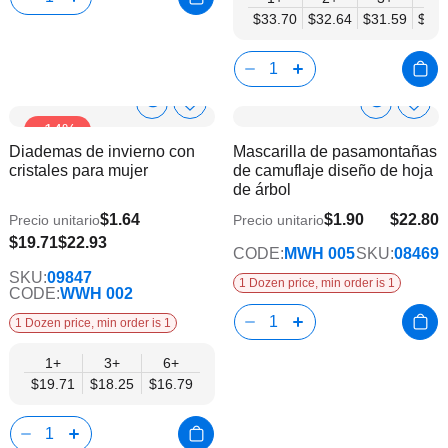
$33.70
$32.64
$31.59
$30.
Show
Show
Añadir
Añadi
-14%
a
a
Product
Product
Diademas de invierno con
Mascarilla de pasamontañas
la
la
Info
Info
cristales para mujer
de camuflaje diseño de hoja
lista
lista
de árbol
de
de
deseos
dese
$1.64
$1.90
$22.80
Precio unitario
Precio unitario
$16.79
$19.71
$22.93
CODE:
MWH 005
SKU:
08469
SKU:
09847
1 Dozen price, min order is 1
CODE:
WWH 002
1 Dozen price, min order is 1
1+
3+
6+
$19.71
$18.25
$16.79