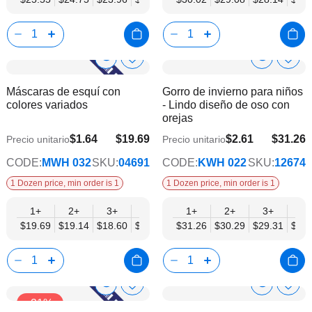
Show
Show
Añadir
Añadi
a
a
Product
Product
Máscaras de esquí con
Gorro de invierno para niños
la
la
Info
Info
colores variados
- Lindo diseño de oso con
lista
lista
orejas
de
de
deseos
dese
$1.64
$19.69
$2.61
$31.26
Precio unitario
Precio unitario
$15.32
$25.40
CODE:
MWH 032
SKU:
04691
CODE:
KWH 022
SKU:
12674
1 Dozen price, min order is 1
1 Dozen price, min order is 1
1+
2+
3+
4+
5+
1+
6+
2+
8+
3+
10+
4+
$19.69
$19.14
$18.60
$18.05
$17.50
$31.26
$16.96
$30.29
$16.41
$29.31
$15.
$28.
Show
Show
Añadir
Añadi
-21%
a
a
Product
Product