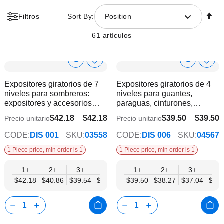
Fi
Filtros
Sort By:
Position
Di
D
61
artículos
Show
Show
Añadir
Añadi
a
a
Product
Product
Expositores giratorios de 7
Expositores giratorios de 4
la
la
Info
Info
niveles para sombreros:
niveles para guantes,
lista
lista
expositores y accesorios
paraguas, cinturones,
de
de
para sombreros
hebillas y accesorios - Mobil
deseos
dese
$42.18
$42.18
$39.50
$39.50
Precio unitario
Precio unitario
$35.59
$34.57
Displays | Sin productos
CODE:
DIS 001
SKU:
03558
CODE:
DIS 006
SKU:
04567
1 Piece price, min order is 1
1 Piece price, min order is 1
1+
2+
3+
6+
9+
1+
12+
2+
3+
4+
$42.18
$40.86
$39.54
$38.22
$36.90
$39.50
$35.59
$38.27
$37.04
$35.