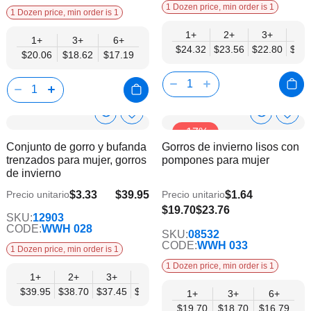
1 Dozen price, min order is 1
1 Dozen price, min order is 1
1+
2+
3+
4+
1+
3+
6+
$24.32
$23.56
$22.80
$22.
$20.06
$18.62
$17.19
Show
Show
Añadir
Añadi
-17%
a
a
Product
Product
Conjunto de gorro y bufanda
Gorros de invierno lisos con
la
la
Info
Info
trenzados para mujer, gorros
pompones para mujer
lista
lista
de invierno
de
de
deseos
dese
$3.33
$39.95
$1.64
Precio unitario
Precio unitario
$32.46
$16.79
$19.70
$23.76
SKU:
12903
CODE:
WWH 028
SKU:
08532
CODE:
WWH 033
1 Dozen price, min order is 1
1 Dozen price, min order is 1
1+
2+
3+
4+
6+
9+
12+
$39.95
$38.70
$37.45
$36.21
$34.96
$33.71
$32.46
1+
3+
6+
$19.70
$18.70
$16.79