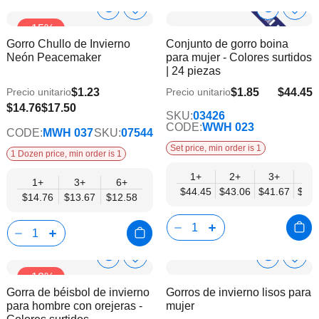
Show
Show
Añadir
Añadi
-15%
a
a
Product
Product
Gorro Chullo de Invierno
Conjunto de gorro boina
la
la
Info
Info
Neón Peacemaker
para mujer - Colores surtidos
lista
lista
| 24 piezas
de
de
deseos
dese
$1.23
$1.85
$44.45
Precio unitario
Precio unitario
$36.11
$12.58
$14.76
$17.50
SKU:
03426
CODE:
WWH 023
CODE:
MWH 037
SKU:
07544
Set price, min order is 1
1 Dozen price, min order is 1
1+
2+
3+
4+
1+
3+
6+
$44.45
$43.06
$41.67
$40.
$14.76
$13.67
$12.58
Show
Show
Añadir
Añadi
-12%
a
a
Product
Product
Gorra de béisbol de invierno
Gorros de invierno lisos para
la
la
Info
Info
para hombre con orejeras -
mujer
lista
lista