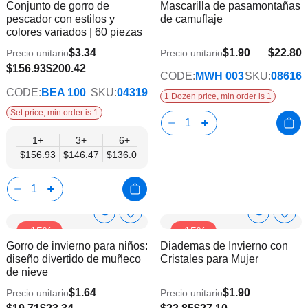
Conjunto de gorro de
Mascarilla de pasamontañas
la
la
Info
Info
pescador con estilos y
de camuflaje
lista
lista
colores variados | 60 piezas
de
de
deseos
dese
$3.34
$1.90
$22.80
Precio unitario
Precio unitario
$136.01
$156.93
$200.42
CODE:
MWH 003
SKU:
08616
CODE:
BEA 100
SKU:
04319
1 Dozen price, min order is 1
Set price, min order is 1
1+
3+
6+
$156.93
$146.47
$136.01
Show
Show
Añadir
Añadi
-15%
-15%
a
a
Product
Product
Gorro de invierno para niños:
Diademas de Invierno con
la
la
Info
Info
diseño divertido de muñeco
Cristales para Mujer
lista
lista
de nieve
de
de
deseos
dese
$1.64
$1.90
Precio unitario
Precio unitario
$16.79
$19.46