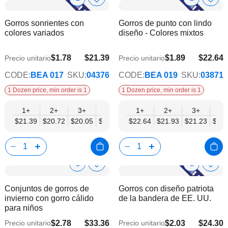
Show
Show
Añadir
Añadi
a
a
Product
Product
Gorros sonrientes con
Gorros de punto con lindo
la
la
Info
Info
colores variados
diseño - Colores mixtos
lista
lista
de
de
deseos
dese
$1.78
$21.39
$1.89
$22.64
Precio unitario
Precio unitario
$17.38
$18.39
CODE:
BEA 017
SKU:
04376
CODE:
BEA 019
SKU:
03871
1 Dozen price, min order is 1
1 Dozen price, min order is 1
1+
2+
3+
4+
6+
1+
9+
2+
12+
3+
4+
$21.39
$20.72
$20.05
$19.39
$18.72
$22.64
$18.05
$21.93
$17.38
$21.23
$20.
Show
Show
Añadir
Añadi
a
a
Product
Product
Conjuntos de gorros de
Gorros con diseño patriota
la
la
Info
Info
invierno con gorro cálido
de la bandera de EE. UU.
lista
lista
para niños
de
de
deseos
dese
$2.78
$33.36
$2.03
$24.30
Precio unitario
Precio unitario
$27.11
$19.75