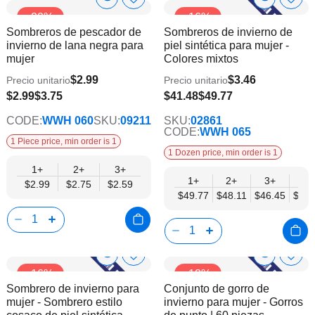
Show
Show
Añadir
Añadi
-20%
-16%
a
a
Product
Product
Sombreros de pescador de
Sombreros de invierno de
la
la
Info
Info
invierno de lana negra para
piel sintética para mujer -
lista
lista
mujer
Colores mixtos
de
de
deseos
dese
$2.99
$3.46
Precio unitario
Precio unitario
$2.59
$2.99
$3.75
$41.48
$49.77
CODE:
WWH 060
SKU:
09211
SKU:
02861
CODE:
WWH 065
1 Piece price, min order is 1
1 Dozen price, min order is 1
1+
2+
3+
1+
2+
3+
6+
$2.99
$2.75
$2.59
$49.77
$48.11
$46.45
$44.
Show
Show
Añadir
Añadi
-16%
-12%
a
a
Product
Product
Sombrero de invierno para
Conjunto de gorro de
la
la
Info
Info
mujer - Sombrero estilo
invierno para mujer - Gorros
lista
lista