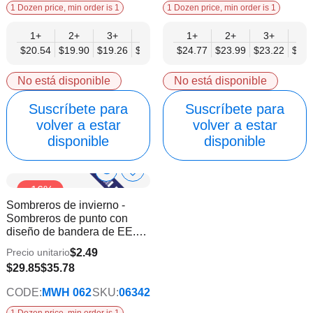
1 Dozen price, min order is 1
1 Dozen price, min order is 1
1+
2+
3+
4+
6+
1+
9+
2+
12+
3+
4+
$20.54
$19.90
$19.26
$18.62
$17.98
$24.77
$17.33
$23.99
$16.69
$23.22
$22.
No está disponible
No está disponible
Suscríbete para
Suscríbete para
volver a estar
volver a estar
disponible
disponible
Show
Añadir
-16%
a
Product
Sombreros de invierno -
la
Info
Sombreros de punto con
lista
diseño de bandera de EE.
de
UU.
deseos
$2.49
Precio unitario
$25.87
$29.85
$35.78
CODE:
MWH 062
SKU:
06342