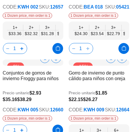
CODE:
KWH 002
SKU:
12657
CODE:
BEA 018
SKU:
05421
1 Dozen price, min order is 1
1 Dozen price, min order is 1
1+
2+
3+
4+
6+
1+
9+
2+
12+
3+
4+
$33.36
$32.32
$31.28
$30.23
$29.19
$24.30
$28.15
$23.54
$27.11
$22.79
$22.
Show
Show
Añadir
Añadi
-8%
-15%
a
a
Product
Product
Conjuntos de gorros de
Gorro de invierno de punto
la
la
Info
Info
invierno Froggy para niños
cálido para niños con oreja
lista
lista
de
de
deseos
dese
$2.93
$1.85
Precio unitario
Precio unitario
$18.87
$35.16
$38.29
$22.15
$26.27
CODE:
KWH 005
SKU:
12660
CODE:
KWH 009
SKU:
12664
1 Dozen price, min order is 1
1 Dozen price, min order is 1
1+
3+
6+