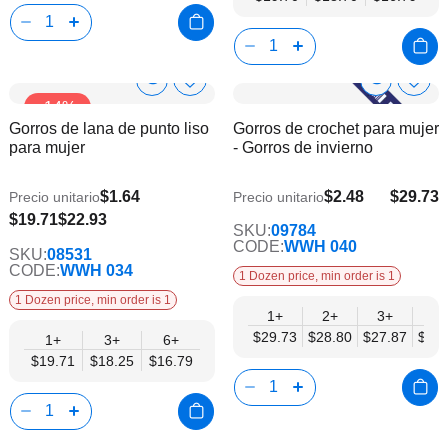
Show
Show
Añadir
Añadi
-14%
a
a
Product
Product
Gorros de lana de punto liso
Gorros de crochet para mujer
la
la
Info
Info
para mujer
- Gorros de invierno
lista
lista
de
de
deseos
dese
$1.64
$2.48
$29.73
Precio unitario
Precio unitario
$24.15
$16.79
$19.71
$22.93
SKU:
09784
CODE:
WWH 040
SKU:
08531
CODE:
WWH 034
1 Dozen price, min order is 1
1 Dozen price, min order is 1
1+
2+
3+
4+
$29.73
$28.80
$27.87
$26.
1+
3+
6+
$19.71
$18.25
$16.79