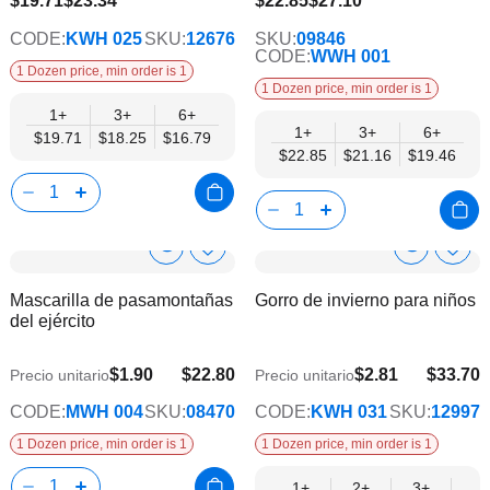
$19.71
$23.34
$22.85
$27.10
CODE:
KWH 025
SKU:
12676
SKU:
09846
CODE:
WWH 001
1 Dozen price, min order is 1
1 Dozen price, min order is 1
1+
3+
6+
1+
3+
6+
$19.71
$18.25
$16.79
$22.85
$21.16
$19.46
Show
Show
Añadir
Añadi
a
a
Product
Product
Mascarilla de pasamontañas
Gorro de invierno para niños
la
la
Info
Info
del ejército
lista
lista
de
de
deseos
dese
$1.90
$22.80
$2.81
$33.70
Precio unitario
Precio unitario
$27.38
CODE:
MWH 004
SKU:
08470
CODE:
KWH 031
SKU:
12997
1 Dozen price, min order is 1
1 Dozen price, min order is 1
1+
2+
3+
4+