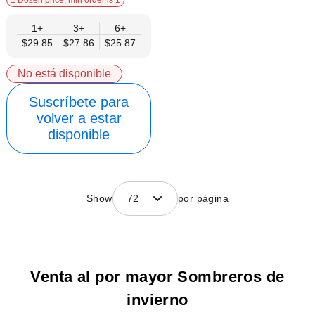
1 Dozen price, min order is 1
1+
3+
6+
$29.85
$27.86
$25.87
No está disponible
Suscríbete para
volver a estar
disponible
Show
72
por página
Venta al por mayor Sombreros de
invierno