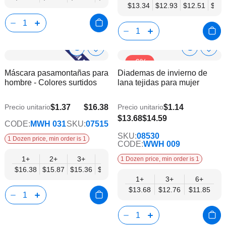
$13.34
$12.93
$12.51
$12.
Show
Show
Añadir
Añadi
-6%
a
a
Product
Product
Máscara pasamontañas para
Diademas de invierno de
la
la
Info
Info
hombre - Colores surtidos
lana tejidas para mujer
lista
lista
de
de
deseos
dese
$1.37
$16.38
$1.14
Precio unitario
Precio unitario
$13.31
$11.85
$13.68
$14.59
CODE:
MWH 031
SKU:
07515
SKU:
08530
1 Dozen price, min order is 1
CODE:
WWH 009
1+
2+
3+
4+
6+
9+
12+
1 Dozen price, min order is 1
$16.38
$15.87
$15.36
$14.85
$14.34
$13.82
$13.31
1+
3+
6+
$13.68
$12.76
$11.85