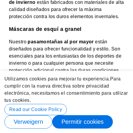
de invierno
están fabricados con materiales de alta
calidad diseñados para ofrecer la máxima
protección contra los duros elementos invernales.
Máscaras de esquí a granel
Nuestro
pasamontañas al por mayor
están
diseñados para ofrecer funcionalidad y estilo. Son
esenciales para los entusiastas de los deportes de
invierno o para cualquier persona que necesite
protección adicional contra las duras condiciones
invernales. Ofreciendo
Opciones al por mayor de
Utilizamos cookies para mejorar tu experiencia.
Para
pasamontañas de esquí de 3 agujeros
, puede
cumplir con la nueva directiva sobre privacidad
atender a un segmento especializado pero valioso
electrónica, necesitamos el consentimiento para utilizar
de su base de clientes.
tus cookies.
Read our Cookie Policy
Sombreros De Trampero al por mayor
Verweigern
Permitir cookies
Cuando se trata de ofrecer calidez y estilo, los
sombreros de cazador no tienen comparación.