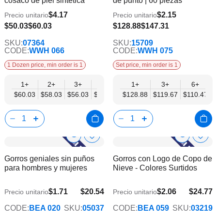
cosaco de piel sintética
de punto | 60 piezas
de
de
deseos
dese
$4.17
$2.15
Precio unitario
Precio unitario
$110.47
$50.03
$60.03
$128.88
$147.31
SKU:
07364
SKU:
15709
CODE:
WWH 066
CODE:
WWH 075
1 Dozen price, min order is 1
Set price, min order is 1
1+
2+
3+
6+
9+
1+
12+
3+
6+
$60.03
$58.03
$56.03
$54.03
$52.03
$128.88
$50.03
$119.67
$110.47
Show
Show
Añadir
Añadi
a
a
Product
Product
Gorros geniales sin puños
Gorros con Logo de Copo de
la
la
Info
Info
para hombres y mujeres
Nieve - Colores Surtidos
lista
lista
de
de
deseos
dese
$1.71
$20.54
$2.06
$24.77
Precio unitario
Precio unitario
$16.69
$20.12
CODE:
BEA 020
SKU:
05037
CODE:
BEA 059
SKU:
03219