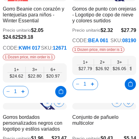
-15%
a
a
Product
Product
Gorro Beanie con corazón y
Gorros de punto con orejeras
la
la
Info
Info
lentejuelas para niños -
- Logotipo de copo de nieve
lista
lista
Winter Essential
y colores surtidos
de
de
deseos
dese
$2.05
$2.32
$27.79
Precio unitario
Precio unitario
$22.58
$20.97
$24.62
$29.18
CODE:
BEA 061
SKU:
08190
CODE:
KWH 017
SKU:
12671
1 Dozen price, min order is 1
1 Dozen price, min order is 1
1+
2+
3+
4+
$27.79
$26.92
$26.05
$25.
1+
3+
6+
$24.62
$22.80
$20.97
Show
Show
Añadir
Añadi
a
a
Product
Product
Gorros bordados
Conjunto de pañuelo
la
la
Info
Info
personalizados negros con
multicolor
lista
lista
logotipo y estilos variados
de
de
deseos
dese
$1.96
$23.47
$0.43
$5.14
Precio unitario
Precio unitario