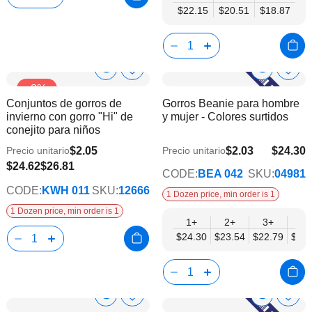
$22.15
$20.51
$18.87
Show
Show
Añadir
Añadi
-8%
a
a
Product
Product
Conjuntos de gorros de
Gorros Beanie para hombre
la
la
Info
Info
invierno con gorro "Hi" de
y mujer - Colores surtidos
lista
lista
conejito para niños
de
de
deseos
dese
$2.05
$2.03
$24.30
Precio unitario
Precio unitario
$19.75
$24.62
$26.81
CODE:
BEA 042
SKU:
04981
CODE:
KWH 011
SKU:
12666
1 Dozen price, min order is 1
1 Dozen price, min order is 1
1+
2+
3+
4+
$24.30
$23.54
$22.79
$22.
Show
Show
Añadir
Añadi