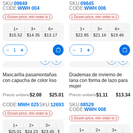
SKU:
09849
SKU:
09845
CODE:
WWH 004
CODE:
WWH 006
1 Dozen price, min order is 1
1 Dozen price, min order is 1
1+
3+
6+
1+
3+
6+
$15.52
$14.35
$13.17
$22.85
$21.16
$19.46
Show
Show
Añadir
Añadi
a
a
Product
Product
Mascarilla pasamontañas
Diademas de invierno de
la
la
Info
Info
con capucha de color liso
lana con forma de lazo para
lista
lista
mujer
de
de
deseos
dese
$2.08
$25.01
$1.11
$13.34
Precio unitario
Precio unitario
$20.32
$10.84
CODE:
MWH 025
SKU:
12693
SKU:
08529
CODE:
WWH 008
1 Dozen price, min order is 1
1 Dozen price, min order is 1
1+
2+
3+
4+
6+
9+
12+
1+
2+
3+
4+
$25.01
$24.23
$23.45
$22.66
$21.88
$21.10
$20.32