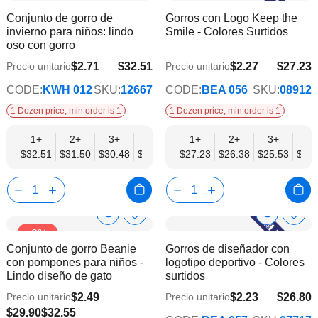
a
a
Product
Product
Conjunto de gorro de
Gorros con Logo Keep the
la
la
Info
Info
invierno para niños: lindo
Smile - Colores Surtidos
lista
lista
oso con gorro
de
de
deseos
dese
$2.71
$32.51
$2.27
$27.23
Precio unitario
Precio unitario
$26.42
$22.13
CODE:
KWH 012
SKU:
12667
CODE:
BEA 056
SKU:
08912
1 Dozen price, min order is 1
1 Dozen price, min order is 1
1+
2+
3+
4+
6+
1+
9+
2+
12+
3+
4+
$32.51
$31.50
$30.48
$29.46
$28.45
$27.23
$27.43
$26.38
$26.42
$25.53
$24.
Show
Show
Añadir
Añadi
-8%
a
a
Product
Product
Conjunto de gorro Beanie
Gorros de diseñador con
la
la
Info
Info
con pompones para niños -
logotipo deportivo - Colores
lista
lista
Lindo diseño de gato
surtidos
de
de
deseos
dese
$2.49
$2.23
$26.80
Precio unitario
Precio unitario
$21.78
$29.90
$32.55