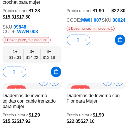
crochet para mujer
de
de
deseos
dese
$1.28
$1.90
$22.80
Precio unitario
Precio unitario
$13.18
$15.31
$17.50
CODE:
MWH 007
SKU:
08624
SKU:
09848
1 Dozen price, min order is 1
CODE:
WWH 003
1 Dozen price, min order is 1
1+
3+
6+
$15.31
$14.22
$13.18
Show
Show
Añadir
Añadi
-13%
-15%
a
a
Product
Product
Diademas de invierno
Diademas de Invierno con
la
la
Info
Info
tejidas con cable trenzado
Flor para Mujer
lista
lista
para mujer
de
de
deseos
dese
$1.29
$1.90
Precio unitario
Precio unitario
$13.17
$19.46
$15.52
$17.92
$22.85
$27.10