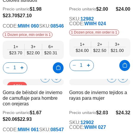
Colores surtidos
de
de
deseos
dese
$1.98
$2.00
$24.00
Precio unitario
Precio unitario
$21.00
$20.31
$23.70
$27.10
SKU:
12982
CODE:
WWH 024
CODE:
MWH 060
SKU:
08546
1 Dozen price, min order is 1
1 Dozen price, min order is 1
1+
2+
3+
1+
3+
6+
$24.00
$22.50
$21.00
$23.70
$22.00
$20.31
Show
Show
Añadir
Añadi
-12%
a
a
Product
Product
Gorra de béisbol de invierno
Gorros de invierno tejidos a
la
la
Info
Info
de camuflaje para hombre
rayas para mujer
lista
lista
con orejeras
de
de
deseos
dese
$1.67
$2.03
$24.32
Precio unitario
Precio unitario
$19.76
$17.19
$20.06
$22.93
SKU:
12902
CODE:
WWH 027
CODE:
MWH 061
SKU:
08547