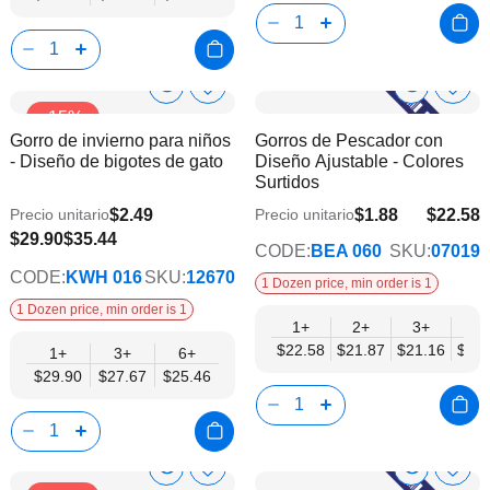
Show
Show
Añadir
Añadi
-15%
a
a
Product
Product
Gorro de invierno para niños
Gorros de Pescador con
la
la
Info
Info
- Diseño de bigotes de gato
Diseño Ajustable - Colores
lista
lista
Surtidos
de
de
deseos
dese
$2.49
$1.88
$22.58
Precio unitario
Precio unitario
$18.34
$25.46
$29.90
$35.44
CODE:
BEA 060
SKU:
07019
CODE:
KWH 016
SKU:
12670
1 Dozen price, min order is 1
1 Dozen price, min order is 1
1+
2+
3+
4+
$22.58
$21.87
$21.16
$20.
1+
3+
6+
$29.90
$27.67
$25.46
Show
Show
Añadir
Añadi