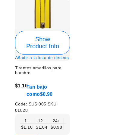
Show
Product Info
Añadir a la lista de deseos
Tirantes amarillos para
hombre
$1.10
Tan bajo
como
$0.90
Code:
SUS 005
SKU:
01828
1+
12+
24+
50+
$1.10
$1.04
$0.98
$0.90