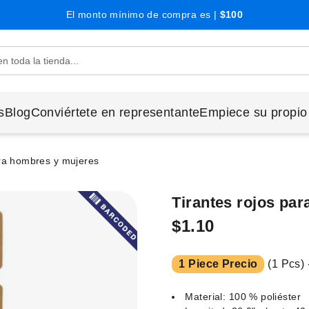
El monto mínimo de compra es |
$100
s
Blog
Conviértete en representante
Empiece su propio
ara hombres y mujeres
Tirantes rojos pa
$1.10
1 Piece Precio
(1 Pcs) 
Material: 100 % poliéster