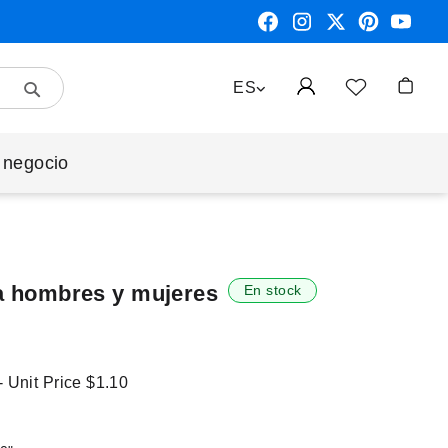
Search
LENGUAJE
ES
Mi cest
 negocio
ra hombres y mujeres
En stock
- Unit Price
$1.10