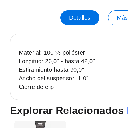
Saltar
al
principio
Detalles
Más
de
la
galería
de
imágenes.
Material: 100 % poliéster
Longitud: 26,0" - hasta 42,0"
Estiramiento hasta 90,0"
Ancho del suspensor: 1.0"
Cierre de clip
Explorar Relacionados