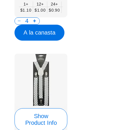
1+
12+
24+
50+
$1.10
$1.00
$0.90
$0.75
A la canasta
Show
Product Info