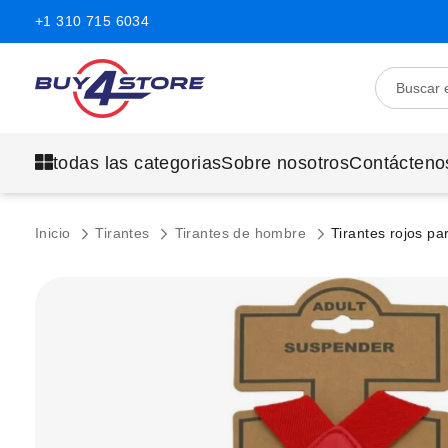
+1 310 715 6034
todas las categorias
Sobre nosotros
Contácteno
Inicio
Tirantes
Tirantes de hombre
Tirantes rojos p
Saltar
al
final
de
la
galería
de
imágenes.