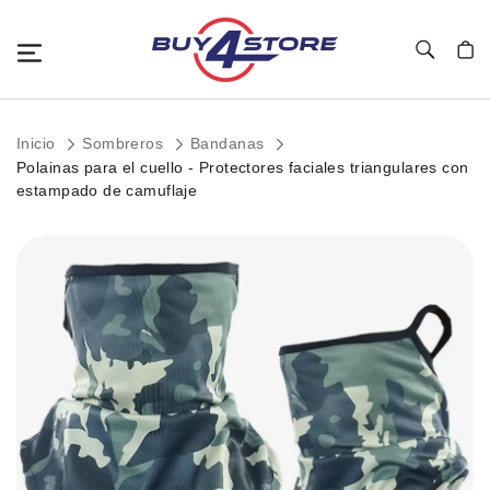
Toggle Nav
Mi c
Inicio
Sombreros
Bandanas
Polainas para el cuello - Protectores faciales triangulares con
estampado de camuflaje
Saltar
al
final
de
la
galería
de
imágenes.