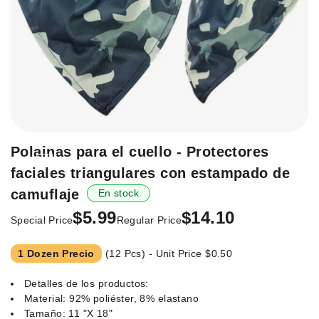
Saltar
Polainas para el cuello - Protectores
-57%
al
faciales triangulares con estampado de
principio
de
camuflaje
En stock
la
$5.99
$14.10
Special Price
Regular Price
galería
de
imágenes.
1 Dozen Precio
(12 Pcs) - Unit Price
$0.50
Detalles de los productos:
Material: 92% poliéster, 8% elastano
Tamaño: 11 "X 18"