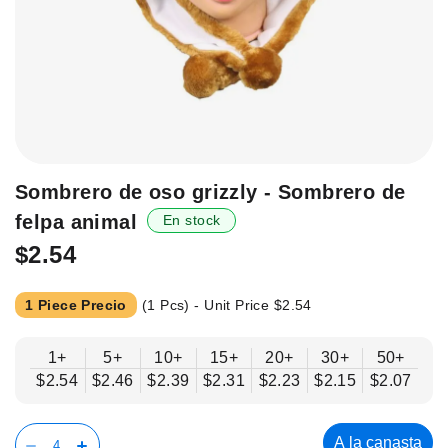
Saltar
Sombrero de oso grizzly - Sombrero de
al
felpa animal
En stock
principio
de
$2.54
la
galería
1 Piece Precio
(1 Pcs) - Unit Price
$2.54
de
imágenes.
1+
5+
10+
15+
20+
30+
50+
$2.54
$2.46
$2.39
$2.31
$2.23
$2.15
$2.07
A la canasta