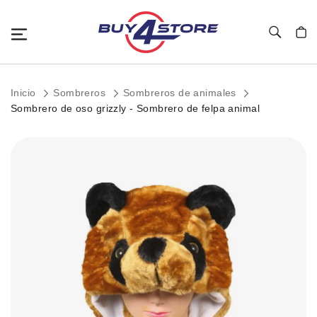
Toggle Nav
Mi c
Inicio
Sombreros
Sombreros de animales
Sombrero de oso grizzly - Sombrero de felpa animal
Saltar
al
final
de
la
galería
de
imágenes.