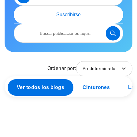
nuestro
boletín:
Suscribirse
Search
Search
Ordenar por:
Predeterminado
Ver todos los blogs
Cinturones
Lám