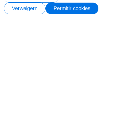
Verweigern
Permitir cookies
Nuestro boletín
Suscríbase a nuestro
boletín para recibir
actualizaciones de
nuestra última
colección y
Ofertas
exclusivas
Ingrese su correo electrónico a continuación para ser el
primero en enterarse de nuevas colecciones y