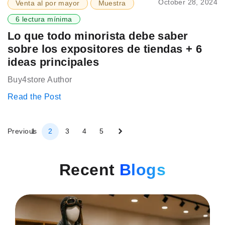
October 28, 2024
Venta al por mayor
Muestra
6 lectura mínima
Lo que todo minorista debe saber
sobre los expositores de tiendas + 6
ideas principales
Buy4store Author
Read the Post
Página
Página
Siguiente
Página
Página
Actualmente
Página
Página
Página
Previous
1
2
3
4
5
estás
leyendo
página
Recent
Blogs