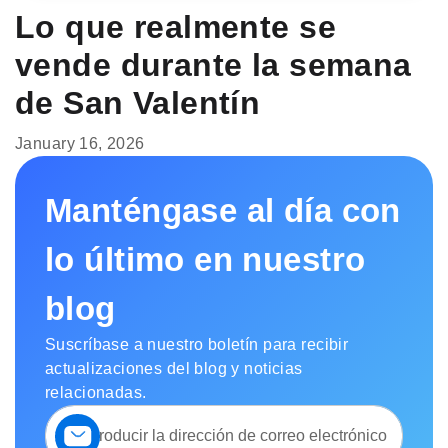
Lo que realmente se
vende durante la semana
de San Valentín
January 16, 2026
Manténgase al día con
lo último en nuestro
blog
Suscríbase a nuestro boletín para recibir
actualizaciones del blog y noticias
relacionadas.
Suscríbase
a