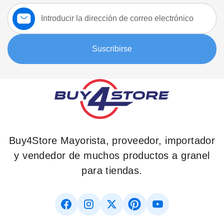
Suscríbase
a
nuestro
boletín:
Suscribirse
Buy4Store Mayorista, proveedor, importador
y vendedor de muchos productos a granel
para tiendas.