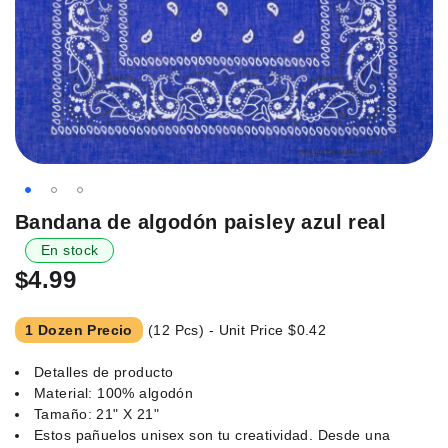
Saltar
Bandana de algodón paisley azul real
al
En stock
principio
$4.99
de
la
galería
1 Dozen Precio
(12 Pcs) - Unit Price
$0.42
de
imágenes.
Detalles de producto
Material: 100% algodón
Tamaño: 21" X 21"
Estos pañuelos unisex son tu creatividad. Desde una