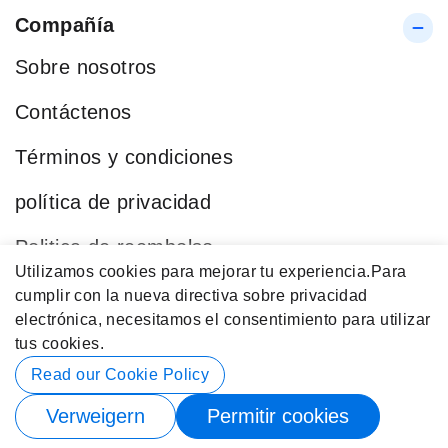
Compañía
Sobre nosotros
Contáctenos
Términos y condiciones
política de privacidad
Politica de reembolso
Utilizamos cookies para mejorar tu experiencia.
Para
Blog
cumplir con la nueva directiva sobre privacidad
electrónica, necesitamos el consentimiento para utilizar
Categorías Populares
tus cookies.
Datos de contacto
Read our Cookie Policy
Verweigern
Permitir cookies
© 2026 Buy4Store. Reservados Todos los Derechos.