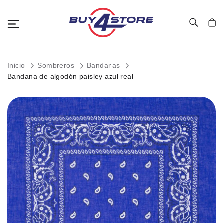
Toggle Nav
Mi c
Inicio
Sombreros
Bandanas
Bandana de algodón paisley azul real
Saltar
al
final
de
la
galería
de
imágenes.