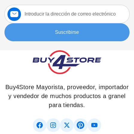
Suscríbase
a
nuestro
boletín:
Suscribirse
Buy4Store Mayorista, proveedor, importador
y vendedor de muchos productos a granel
para tiendas.