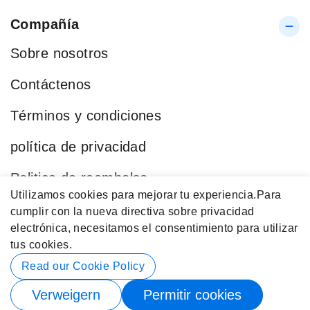
Compañía
Sobre nosotros
Contáctenos
Términos y condiciones
política de privacidad
Politica de reembolso
Utilizamos cookies para mejorar tu experiencia.
Para
Blog
cumplir con la nueva directiva sobre privacidad
electrónica, necesitamos el consentimiento para utilizar
Categorías Populares
tus cookies.
Datos de contacto
Read our Cookie Policy
Verweigern
Permitir cookies
© 2026 Buy4Store. Reservados Todos los Derechos.