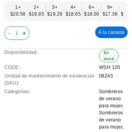
1+
2+
3+
4+
6+
9+
12
$20.58
$19.93
$19.29
$18.65
$18.00
$17.36
$16.
A la canasta
Disponibilidad:
En
stock
CODE:
WSH 120
Unidad de mantenimiento de existencias
08243
(SKU):
Categorías:
Sombreros
de verano
para mujer
,
Sombreros
de verano
para mujer
,