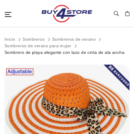
Toggle Nav
Mi c
Inicio
Sombreros
Sombreros de verano
Sombreros de verano para mujer
Sombrero de playa elegante con lazo de cinta de ala ancha
Saltar
al
final
de
la
galería
de
imágenes.