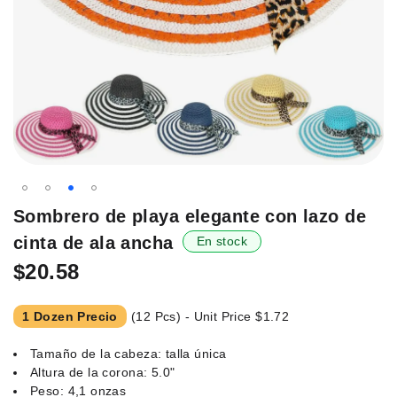
Saltar
Sombrero de playa elegante con lazo de
al
cinta de ala ancha
En stock
principio
de
$20.58
la
galería
1 Dozen Precio
(12 Pcs) - Unit Price
$1.72
de
imágenes.
Tamaño de la cabeza: talla única
Altura de la corona: 5.0"
Peso: 4,1 onzas