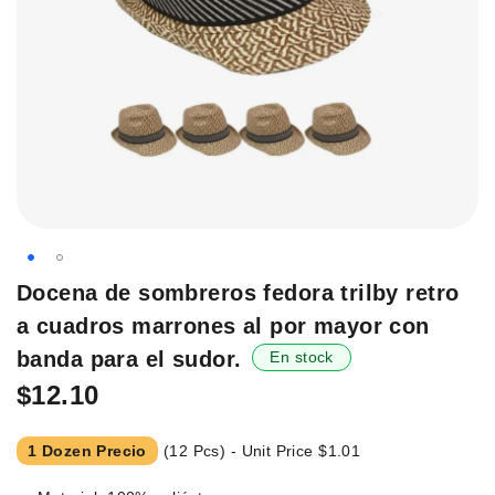
Saltar
Docena de sombreros fedora trilby retro
al
a cuadros marrones al por mayor con
principio
de
banda para el sudor.
En stock
la
$12.10
galería
de
imágenes.
1 Dozen Precio
(12 Pcs) - Unit Price
$1.01