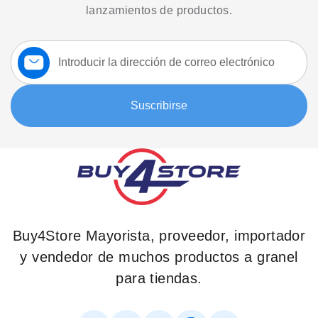
lanzamientos de productos.
Suscríbase
a
nuestro
boletín:
Suscribirse
Buy4Store Mayorista, proveedor, importador
y vendedor de muchos productos a granel
para tiendas.