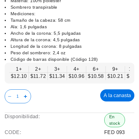
Material: 100% poliéster
Sombrero transpirable
Mediciones:
Tamaño de la cabeza: 58 cm
Ala: 1,6 pulgadas
Ancho de la corona: 5,5 pulgadas
Altura de la corona: 4,5 pulgadas
Longitud de la corona: 8 pulgadas
Peso del sombrero: 2,4 oz
Código de barras disponible (Código 128)
1+
2+
3+
4+
6+
9+
12+
$12.10
$11.72
$11.34
$10.96
$10.58
$10.21
$9.8
A la canasta
Disponibilidad:
En
stock
CODE:
FED 093