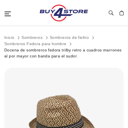
Toggle Nav
Mi c
Inicio
Sombreros
Sombreros de fieltro
Sombreros Fedora para hombre
Docena de sombreros fedora trilby retro a cuadros marrones
al por mayor con banda para el sudor.
Saltar
al
final
de
la
galería
de
imágenes.