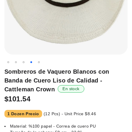
Saltar
Sombreros de Vaquero Blancos con
al
Banda de Cuero Liso de Calidad -
principio
de
Cattleman Crown
En stock
la
$101.54
galería
de
imágenes.
1 Dozen Precio
(12 Pcs) - Unit Price
$8.46
Material: %100 papel - Correa de cuero PU