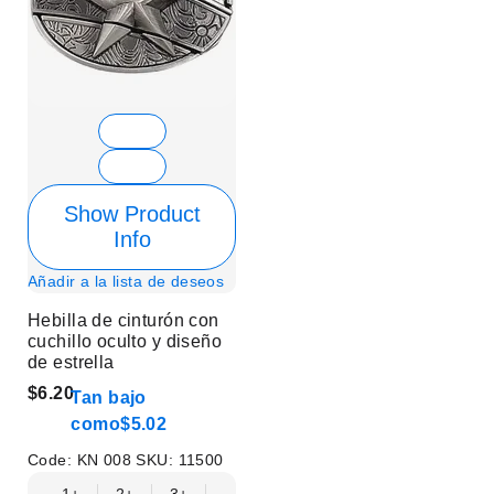
Show Product
Info
Añadir a la lista de deseos
Hebilla de cinturón con
cuchillo oculto y diseño
de estrella
$6.20
Tan bajo
como
$5.02
Code:
KN 008
SKU:
11500
1+
2+
3+
6+
9+
12+
15+
18+