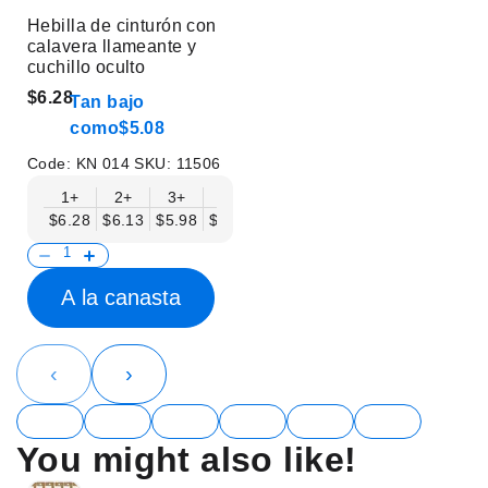
Hebilla de cinturón con
calavera llameante y
cuchillo oculto
$6.28
Tan bajo
como
$5.08
Code:
KN 014
SKU:
11506
1+
2+
3+
6+
9+
12+
15+
18+
$6.28
$6.13
$5.98
$5.83
$5.68
$5.53
$5.38
$5.23
$
A la canasta
‹
›
You might also like!