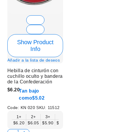
Show Product
Info
Añadir a la lista de deseos
Hebilla de cinturón con
cuchillo oculto y bandera
de la Confederación
$6.20
Tan bajo
como
$5.02
Code:
KN 020
SKU:
11512
1+
2+
3+
6+
9+
12+
15+
18+
$6.20
$6.05
$5.90
$5.75
$5.61
$5.46
$5.31
$5.16
$