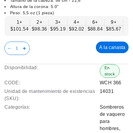
Tamaño de la cabeza: 58 cm - 22,8"
Altura de la corona: 5.0"
Peso: 5,5 oz (1 pieza)
1+
2+
3+
4+
6+
9+
1
$101.54
$98.36
$95.19
$92.02
$88.84
$85.67
$82
A la canasta
Disponibilidad:
En
stock
CODE:
WCH 366
Unidad de mantenimiento de existencias
14031
(SKU):
Categorías:
Sombreros
de vaquero
para
hombres
,