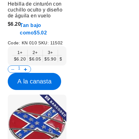
Hebilla de cinturón con
cuchillo oculto y diseño
de águila en vuelo
$6.20
Tan bajo
como
$5.02
Code:
KN 010
SKU:
11502
1+
2+
3+
6+
9+
12+
15+
18+
$6.20
$6.05
$5.90
$5.75
$5.61
$5.46
$5.31
$5.16
$
A la canasta