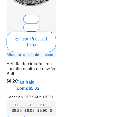
Show Product
Info
Añadir a la lista de deseos
Hebilla de cinturón con
cuchillo oculto de diseño
Bull
$6.20
Tan bajo
como
$5.02
Code:
KN 017
SKU:
11509
1+
2+
3+
6+
9+
12+
15+
18+
$6.20
$6.05
$5.90
$5.75
$5.61
$5.46
$5.31
$5.16
$