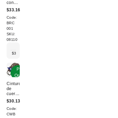
expositor
con
Cuentas
$33.16
de
Code:
Turquesa
-
BRC
Pulseras
001
Multicapa
SKU:
| Sin
08110
pantalla
1
2+
3+
6+
9+
$33.16
$32.06
$30.95
$29.85
$28.74
Pre
Order
Cinturones
de
cuero
occidentales
$30.13
para
Code:
hombre
-
CWB