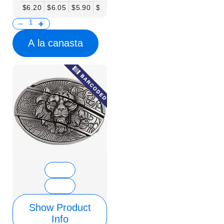
$6.20
$6.05
$5.90
$5.75
$5.61
$5.46
$5.31
$5.16
$
A la canasta
Show Product
Info