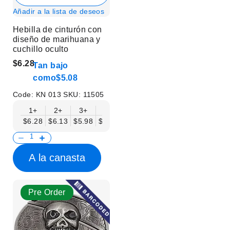
Añadir a la lista de deseos
Hebilla de cinturón con
diseño de marihuana y
cuchillo oculto
$6.28
Tan bajo
como
$5.08
Code:
KN 013
SKU:
11505
1+
2+
3+
6+
9+
12+
15+
18+
$6.28
$6.13
$5.98
$5.83
$5.68
$5.53
$5.38
$5.23
$
A la canasta
Pre Order