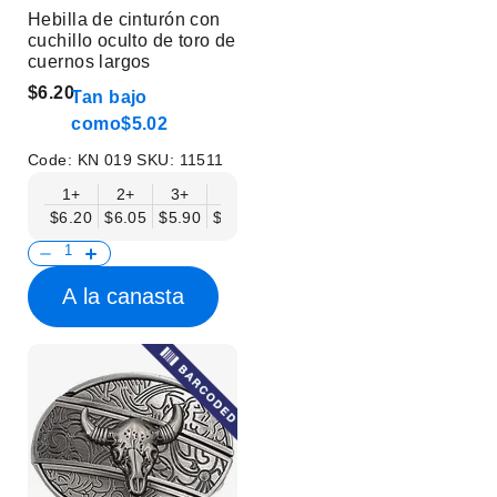
Hebilla de cinturón con
cuchillo oculto de toro de
cuernos largos
$6.20
Tan bajo
como
$5.02
Code:
KN 019
SKU:
11511
1+
2+
3+
6+
9+
12+
15+
18+
$6.20
$6.05
$5.90
$5.75
$5.61
$5.46
$5.31
$5.16
$
A la canasta