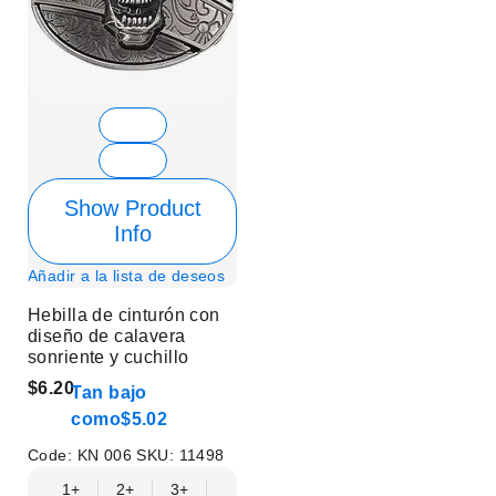
Show Product
Info
Añadir a la lista de deseos
Hebilla de cinturón con
diseño de calavera
sonriente y cuchillo
$6.20
Tan bajo
como
$5.02
Code:
KN 006
SKU:
11498
1+
2+
3+
6+
9+
12+
15+
18+