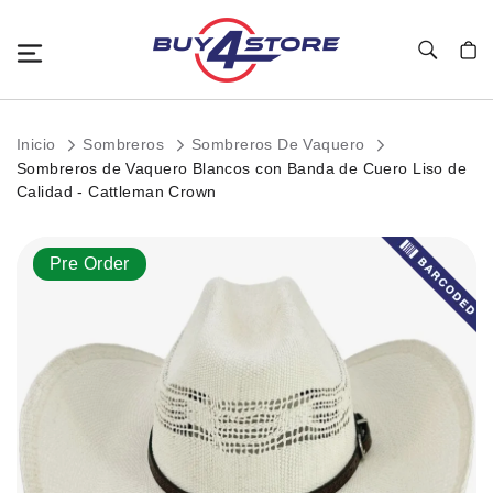
Toggle Nav
Mi c
Inicio
Sombreros
Sombreros De Vaquero
Sombreros de Vaquero Blancos con Banda de Cuero Liso de
Calidad - Cattleman Crown
Saltar
Pre Order
al
final
de
la
galería
de
imágenes.