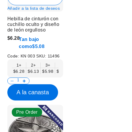
Añadir a la lista de deseos
Hebilla de cinturón con
cuchillo oculto y diseño
de león orgulloso
$6.28
Tan bajo
como
$5.08
Code:
KN 003
SKU:
11496
1+
2+
3+
6+
9+
12+
15+
18+
$6.28
$6.13
$5.98
$5.83
$5.68
$5.53
$5.38
$5.23
$
A la canasta
Pre Order