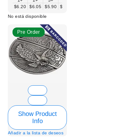
$6.20
$6.05
$5.90
$5.75
$5.61
$5.46
$5.31
$5.16
$
No está disponible
Pre Order
Show Product
Info
Añadir a la lista de deseos