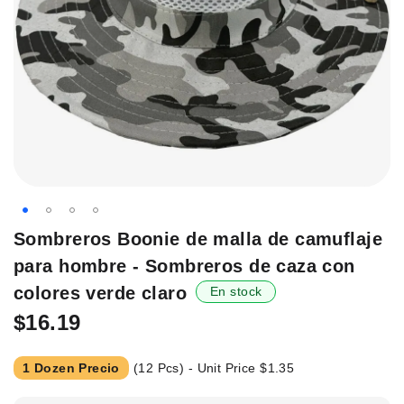
Saltar
Sombreros Boonie de malla de camuflaje
al
para hombre - Sombreros de caza con
principio
de
colores verde claro
En stock
la
$16.19
galería
de
imágenes.
1 Dozen Precio
(12 Pcs) - Unit Price
$1.35