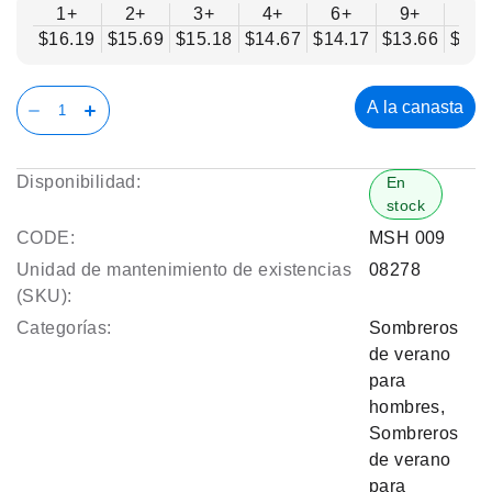
1+
2+
3+
4+
6+
9+
12
$16.19
$15.69
$15.18
$14.67
$14.17
$13.66
$13.
A la canasta
Disponibilidad:
En
stock
CODE:
MSH 009
Unidad de mantenimiento de existencias
08278
(SKU):
Categorías:
Sombreros
de verano
para
hombres
,
Sombreros
de verano
para