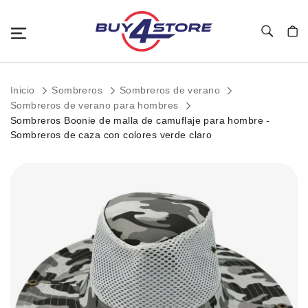
Toggle Nav
Mi c
Inicio
Sombreros
Sombreros de verano
Sombreros de verano para hombres
Sombreros Boonie de malla de camuflaje para hombre -
Sombreros de caza con colores verde claro
Saltar
al
final
de
la
galería
de
imágenes.