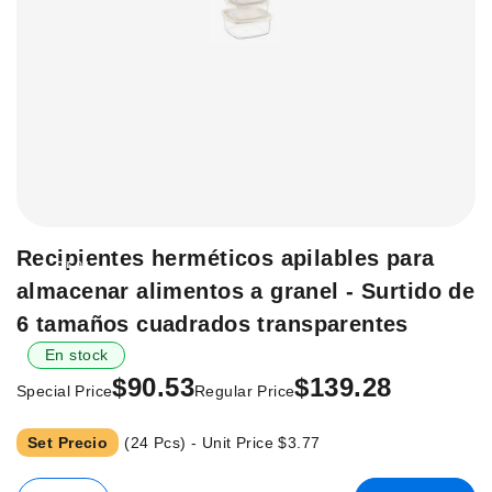
Saltar
Recipientes herméticos apilables para
-35%
al
almacenar alimentos a granel - Surtido de
principio
de
6 tamaños cuadrados transparentes
la
En stock
galería
$90.53
$139.28
de
Special Price
Regular Price
imágenes.
Set Precio
(24 Pcs) - Unit Price
$3.77