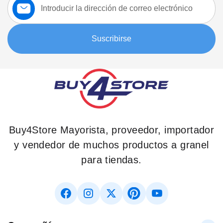
a
nuestro
boletín:
Suscribirse
Buy4Store Mayorista, proveedor, importador
y vendedor de muchos productos a granel
para tiendas.