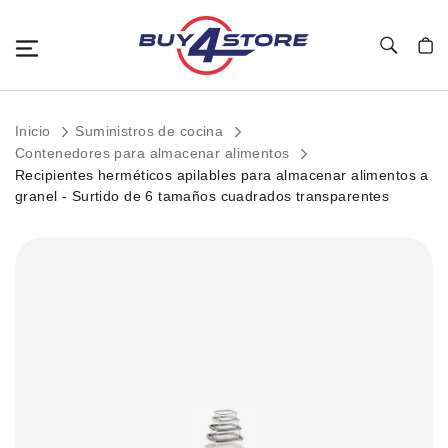
Toggle Nav
Mi c
Inicio
Suministros de cocina
Contenedores para almacenar alimentos
Recipientes herméticos apilables para almacenar alimentos a
granel - Surtido de 6 tamaños cuadrados transparentes
Saltar
al
final
de
la
galería
de
imágenes.