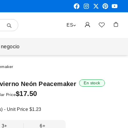
Search
LENGUAJE
ES
Mi cest
 negocio
cemaker
nvierno Neón Peacemaker
En stock
$17.50
ar Price
) - Unit Price
$1.23
3+
6+