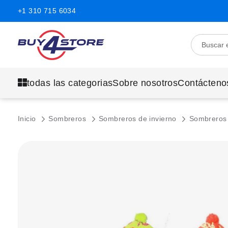
+1 310 715 6034
todas las categorias
Sobre nosotros
Contácteno
Inicio
Sombreros
Sombreros de invierno
Sombreros 
Saltar
al
final
de
la
galería
de
imágenes.