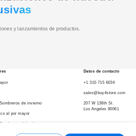
usivas
ciones y lanzamientos de productos.
res
Datos de contacto
ayor
+1 310 715 6034
sales@buy4store.com
 Sombreros de invierno
207 W 138th St.
Los Angeles 90061
co al por mayor
 Sombreros del cubo
 Sombreros de vaquero