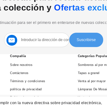
a colección y
Ofertas excl
ntinuación para ser el primero en enterarse de nuevas colec
Suscríbase
Suscribirse
a
nuestro
boletín:
Compañía
Categorías Popula
Sobre nosotros
Sombreros al por m
Contáctenos
Tapas a granel
Términos y condiciones
Venta al por mayor
política de privacidad
Lámparas De Mosai
Politica de reembolso
Venta al por mayor
mplir con la nueva directiva sobre privacidad electrónica,
Blog
Venta al por mayor