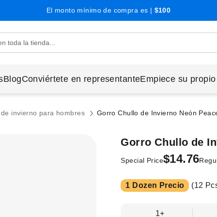
El monto mínimo de compra es |
$100
s
Blog
Conviértete en representante
Empiece su propio
de invierno para hombres
Gorro Chullo de Invierno Neón Pea
Gorro Chullo de I
$14.76
Special Price
Regul
1 Dozen Precio
(12 Pcs
1+