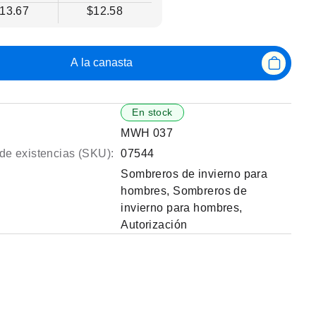
13.67
$12.58
A la canasta
En stock
MWH 037
de existencias (SKU):
07544
Sombreros de invierno para
hombres
,
Sombreros de
invierno para hombres
,
Autorización