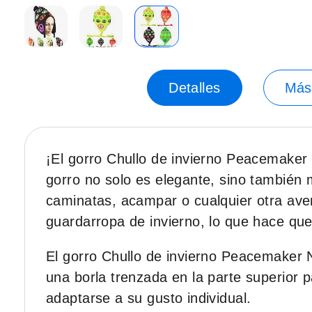
Saltar
-15%
al
principio
Detalles
Más
de
la
galería
de
¡El gorro Chullo de invierno Peacemaker N
imágenes.
gorro no solo es elegante, sino también m
caminatas, acampar o cualquier otra aven
guardarropa de invierno, lo que hace que 
El gorro Chullo de invierno Peacemaker N
una borla trenzada en la parte superior 
adaptarse a su gusto individual.