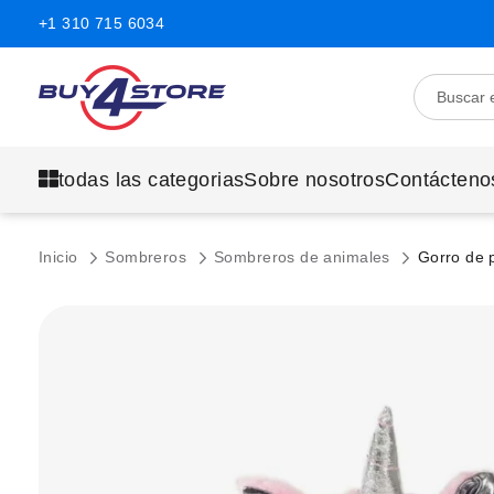
+1 310 715 6034
todas las categorias
Sobre nosotros
Contácteno
Inicio
Sombreros
Sombreros de animales
Gorro de 
Saltar
al
final
de
la
galería
de
imágenes.