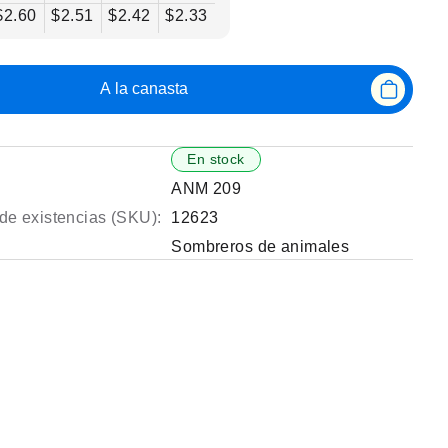
$2.60
$2.51
$2.42
$2.33
A la canasta
En stock
ANM 209
de existencias (SKU):
12623
Sombreros de animales