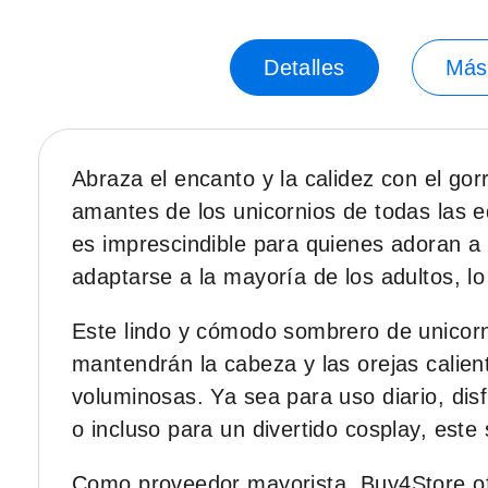
Saltar
al
principio
Detalles
Más
de
la
galería
de
Abraza el encanto y la calidez con el gor
imágenes.
amantes de los unicornios de todas las 
es imprescindible para quienes adoran a e
adaptarse a la mayoría de los adultos, l
Este lindo y cómodo sombrero de unicorn
mantendrán la cabeza y las orejas calient
voluminosas. Ya sea para uso diario, dis
o incluso para un divertido cosplay, est
Como proveedor mayorista, Buy4Store ofr