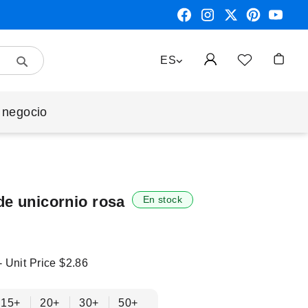
Search
LENGUAJE
ES
Mi cest
 negocio
de unicornio rosa
En stock
- Unit Price
$2.86
15+
20+
30+
50+