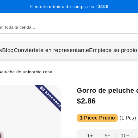
El monto mínimo de compra es |
$100
s
Blog
Conviértete en representante
Empiece su propio
peluche de unicornio rosa
Gorro de peluche 
$2.86
1 Piece Precio
(1 Pcs) 
1+
5+
10+