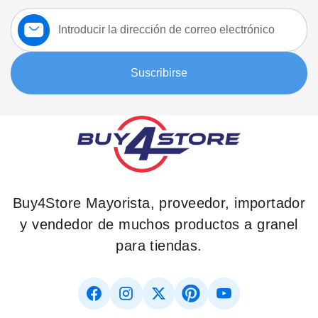
Suscríbase
a
nuestro
boletín:
Suscribirse
Buy4Store Mayorista, proveedor, importador
y vendedor de muchos productos a granel
para tiendas.