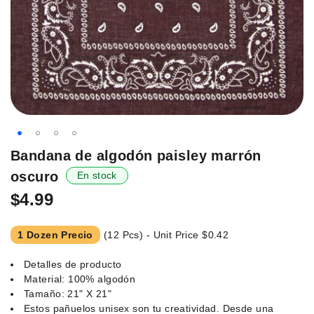
Saltar
Bandana de algodón paisley marrón
al
oscuro
En stock
principio
de
$4.99
la
galería
1 Dozen Precio
(12 Pcs) - Unit Price
$0.42
de
imágenes.
Detalles de producto
Material: 100% algodón
Tamaño: 21" X 21"
Estos pañuelos unisex son tu creatividad. Desde una