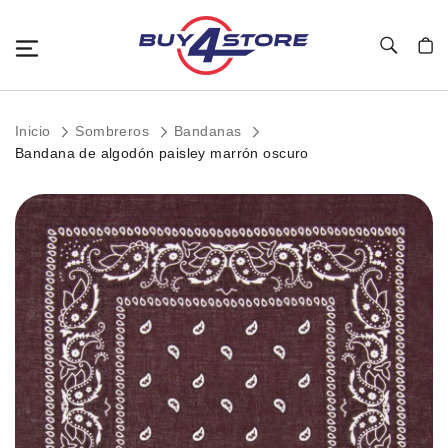
Toggle Nav
Mi c
Inicio
Sombreros
Bandanas
Bandana de algodón paisley marrón oscuro
Saltar
al
final
de
la
galería
de
imágenes.