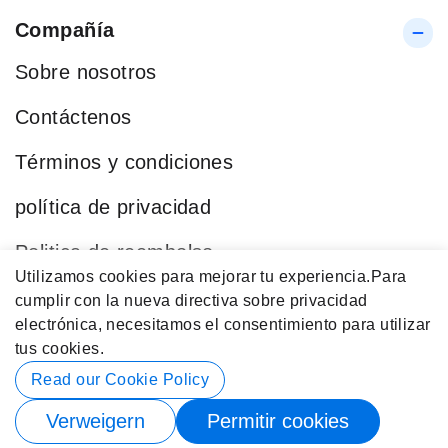
Compañía
Sobre nosotros
Contáctenos
Términos y condiciones
política de privacidad
Politica de reembolso
Utilizamos cookies para mejorar tu experiencia.
Para
Blog
cumplir con la nueva directiva sobre privacidad
electrónica, necesitamos el consentimiento para utilizar
Categorías Populares
tus cookies.
Datos de contacto
Read our Cookie Policy
Verweigern
Permitir cookies
© 2026 Buy4Store. Reservados Todos los Derechos.