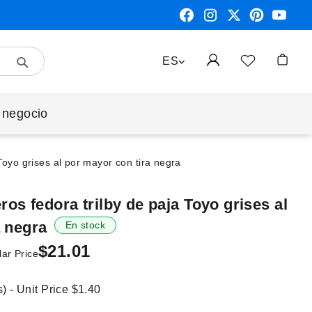
Search
LENGUAJE
ES
Mi cest
 negocio
oyo grises al por mayor con tira negra
s fedora trilby de paja Toyo grises al
a negra
En stock
$21.01
ar Price
) - Unit Price
$1.40