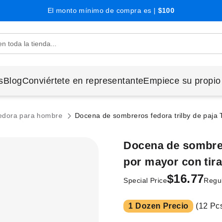
El monto mínimo de compra es |
$100
s
Blog
Conviértete en representante
Empiece su propio
edora para hombre
Docena de sombreros fedora trilby de paja T
Docena de sombrero
por mayor con tir
$16.77
Special Price
Regul
1 Dozen Precio
(12 Pcs