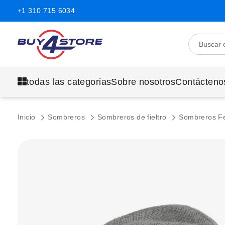
+1 310 715 6034
todas las categorias
Sobre nosotros
Contácteno
Inicio
Sombreros
Sombreros de fieltro
Sombreros F
Saltar
al
final
de
la
galería
de
imágenes.