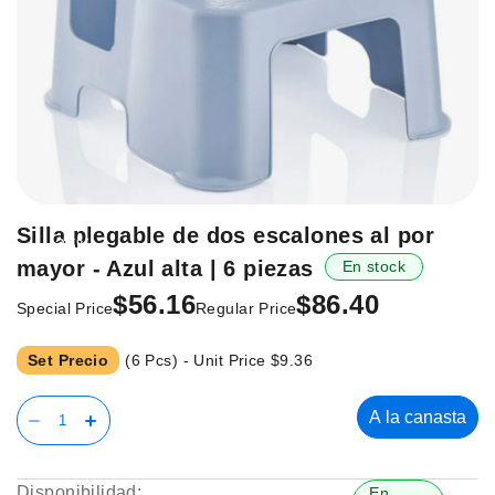
Saltar
Silla plegable de dos escalones al por
-35%
al
mayor - Azul alta | 6 piezas
En stock
principio
de
$56.16
$86.40
Special Price
Regular Price
la
galería
Set Precio
(6 Pcs) - Unit Price
$9.36
de
imágenes.
A la canasta
Disponibilidad:
En