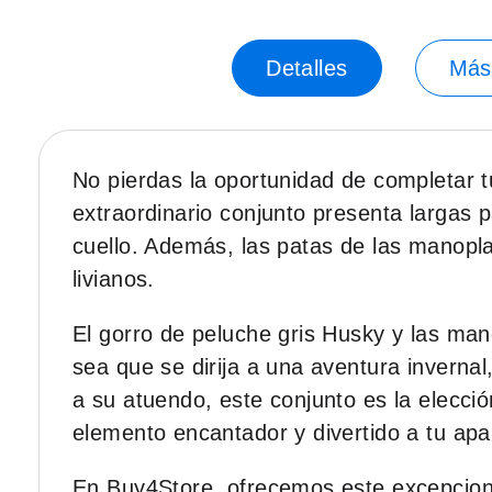
Saltar
al
principio
Detalles
Más
de
la
galería
de
No pierdas la oportunidad de completar t
imágenes.
extraordinario conjunto presenta larga
cuello. Además, las patas de las manopla
livianos.
El gorro de peluche gris Husky y las mano
sea que se dirija a una aventura invernal
a su atuendo, este conjunto es la elecci
elemento encantador y divertido a tu apa
En Buy4Store, ofrecemos este excepciona