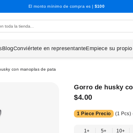
El monto mínimo de compra es |
$100
s
Blog
Conviértete en representante
Empiece su propio
husky con manoplas de pata
Gorro de husky co
$4.00
1 Piece Precio
(1 Pcs) 
1+
5+
10+