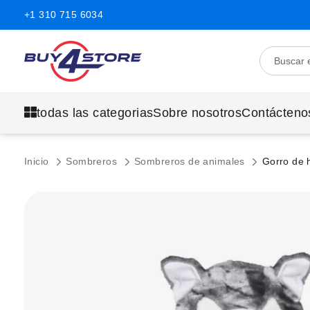
+1 310 715 6034
todas las categorias
Sobre nosotros
Contácteno
Inicio
Sombreros
Sombreros de animales
Gorro de 
Saltar
al
final
de
la
galería
de
imágenes.