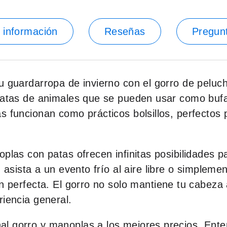
 información
Reseñas
Pregun
u guardarropa de invierno con el gorro de pelu
s patas de animales que se pueden usar como bu
s funcionan como prácticos bolsillos, perfectos
plas con patas ofrecen infinitas posibilidades p
, asista a un evento frío al aire libre o simple
ón perfecta. El gorro no solo mantiene tu cabez
riencia general.
l gorro y manoplas a los mejores precios. Ente