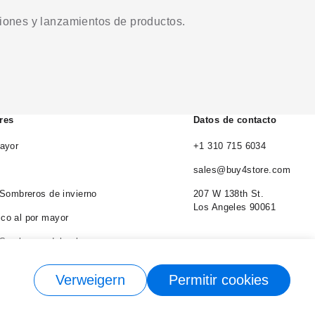
ciones y lanzamientos de productos.
res
Datos de contacto
ayor
+1 310 715 6034
sales@buy4store.com
 Sombreros de invierno
207 W 138th St.
Los Angeles 90061
co al por mayor
 Sombreros del cubo
 Sombreros de vaquero
Verweigern
Permitir cookies