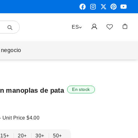
Search
LENGUAJE
ES
Mi cest
 negocio
n manoplas de pata
En stock
- Unit Price
$4.00
15+
20+
30+
50+