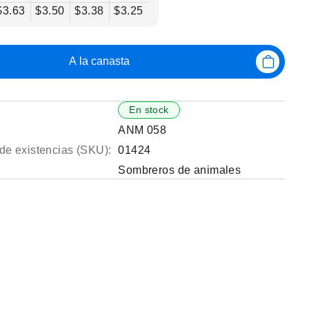
$3.63
$3.50
$3.38
$3.25
A la canasta
En stock
ANM 058
de existencias (SKU):
01424
Sombreros de animales