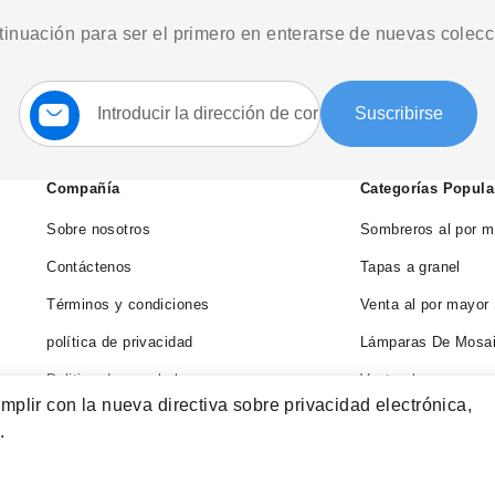
ntinuación para ser el primero en enterarse de nuevas colec
Suscríbase
Suscribirse
a
nuestro
boletín:
Compañía
Categorías Popula
Sobre nosotros
Sombreros al por m
Contáctenos
Tapas a granel
Términos y condiciones
Venta al por mayor
política de privacidad
Lámparas De Mosai
Politica de reembolso
Venta al por mayor
mplir con la nueva directiva sobre privacidad electrónica,
Blog
Venta al por mayor
.