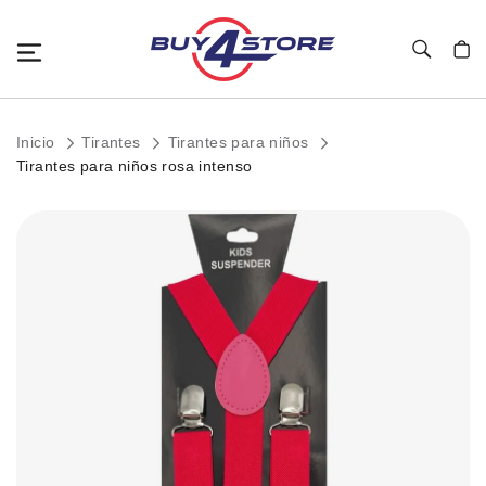
Toggle Nav
Mi c
Inicio
Tirantes
Tirantes para niños
Tirantes para niños rosa intenso
Saltar
al
final
de
la
galería
de
imágenes.