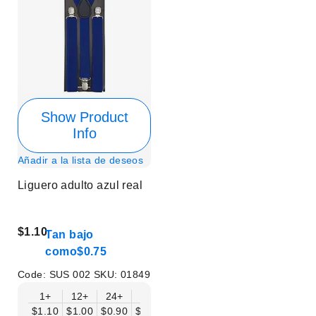
Show Product
Info
Añadir a la lista de deseos
Liguero adulto azul real
$1.10
Tan bajo
como
$0.75
Code:
SUS 002
SKU:
01849
1+
12+
24+
50+
$1.10
$1.00
$0.90
$0.75