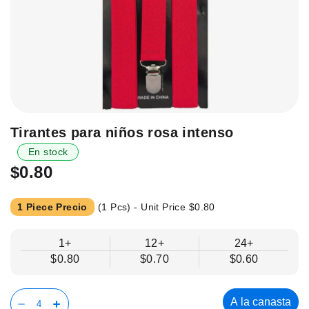
Saltar
Tirantes para niños rosa intenso
al
En stock
principio
$0.80
de
la
galería
1 Piece Precio
(1 Pcs) - Unit Price
$0.80
de
imágenes.
1+
12+
24+
$0.80
$0.70
$0.60
A la canasta