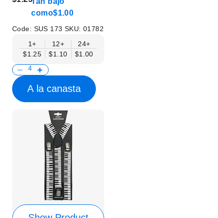
Tan bajo
como
$1.00
Code:
SUS 173
SKU:
01782
1+
12+
24+
$1.25
$1.10
$1.00
A la canasta
Show Product