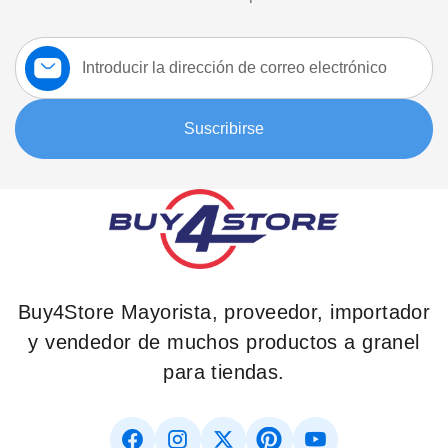
Suscríbase
a
nuestro
boletín:
Suscribirse
Buy4Store Mayorista, proveedor, importador
y vendedor de muchos productos a granel
para tiendas.