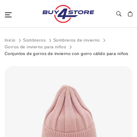
Toggle Nav
Mi c
Inicio
Sombreros
Sombreros de invierno
Gorros de invierno para niños
Conjuntos de gorros de invierno con gorro cálido para niños
Saltar
al
final
de
la
galería
de
imágenes.