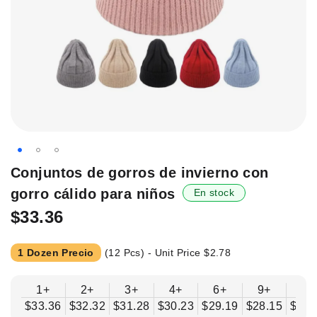
Saltar
Conjuntos de gorros de invierno con
al
gorro cálido para niños
En stock
principio
de
$33.36
la
galería
1 Dozen Precio
(12 Pcs) - Unit Price
$2.78
de
imágenes.
1+
2+
3+
4+
6+
9+
12
$33.36
$32.32
$31.28
$30.23
$29.19
$28.15
$27.