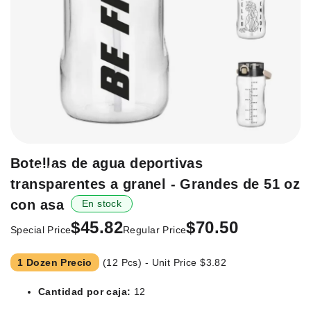
Saltar
Botellas de agua deportivas
-35%
al
transparentes a granel - Grandes de 51 oz
principio
de
con asa
En stock
la
$45.82
$70.50
Special Price
Regular Price
galería
de
imágenes.
1 Dozen Precio
(12 Pcs) - Unit Price
$3.82
Cantidad por caja:
12