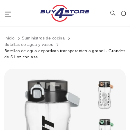
Toggle Nav
Mi c
Inicio
Suministros de cocina
Botellas de agua y vasos
Botellas de agua deportivas transparentes a granel - Grandes
de 51 oz con asa
Saltar
al
final
de
la
galería
de
imágenes.