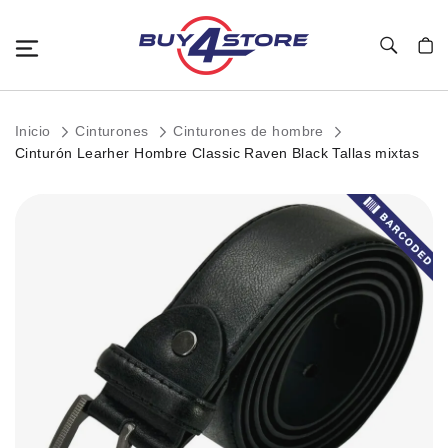
Toggle Nav
Mi c
Inicio
Cinturones
Cinturones de hombre
Cinturón Learher Hombre Classic Raven Black Tallas mixtas
Saltar
al
final
de
la
galería
de
imágenes.