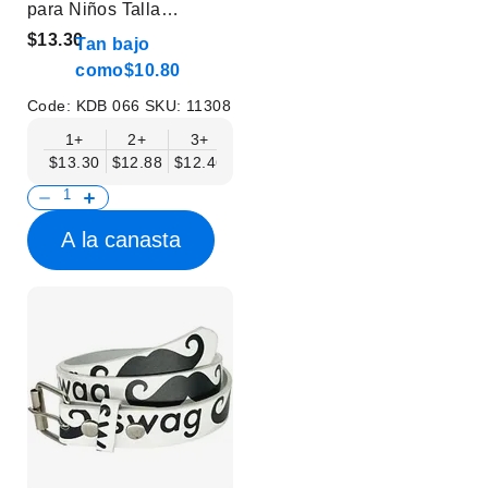
para Niños Talla
Pequeña
$13.30
Tan bajo
como
$10.80
Code:
KDB 066
SKU:
11308
1+
2+
3+
4+
6+
9+
12+
$13.30
$12.88
$12.46
$12.05
$11.63
$11.22
$10.80
A la canasta