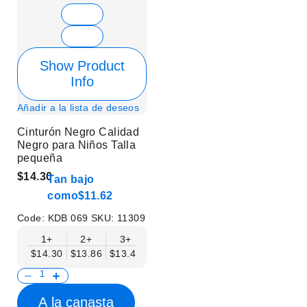
Show Product
Info
Añadir a la lista de deseos
Cinturón Negro Calidad
Negro para Niños Talla
pequeña
$14.30
Tan bajo
como
$11.62
Code:
KDB 069
SKU:
11309
1+
2+
3+
4+
6+
9+
12+
$14.30
$13.86
$13.41
$12.96
$12.52
$12.07
$11.62
A la canasta