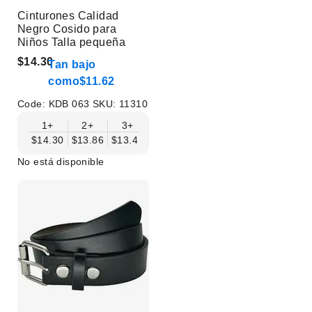
Cinturones Calidad
Negro Cosido para
Niños Talla pequeña
$14.30
Tan bajo
como
$11.62
Code:
KDB 063
SKU:
11310
1+
2+
3+
4+
6+
9+
12+
$14.30
$13.86
$13.41
$12.96
$12.52
$12.07
$11.62
No está disponible