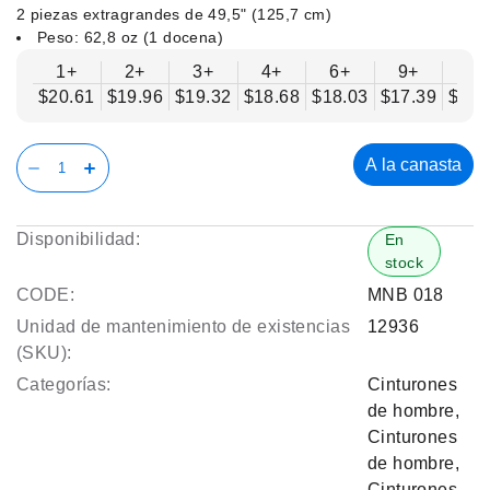
2 piezas extragrandes de 49,5" (125,7 cm)
Peso: 62,8 oz (1 docena)
1+
2+
3+
4+
6+
9+
12
$20.61
$19.96
$19.32
$18.68
$18.03
$17.39
$16.
A la canasta
Disponibilidad:
En
stock
CODE:
MNB 018
Unidad de mantenimiento de existencias
12936
(SKU):
Categorías:
Cinturones
de hombre
,
Cinturones
de hombre
,
Cinturones