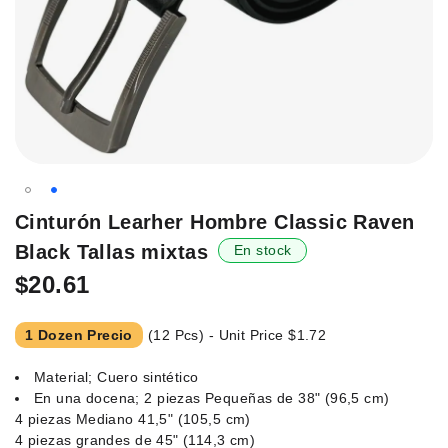
Saltar
Cinturón Learher Hombre Classic Raven
al
Black Tallas mixtas
En stock
principio
de
$20.61
la
galería
1 Dozen Precio
(12 Pcs) - Unit Price
$1.72
de
imágenes.
Material; Cuero sintético
En una docena; 2 piezas Pequeñas de 38" (96,5 cm)
4 piezas Mediano 41,5" (105,5 cm)
4 piezas grandes de 45" (114,3 cm)