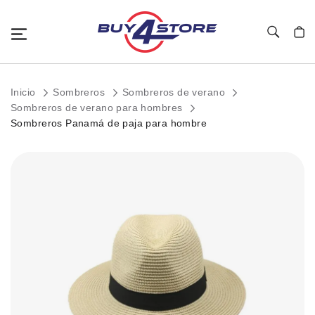
Toggle Nav
Mi c
Inicio
Sombreros
Sombreros de verano
Sombreros de verano para hombres
Sombreros Panamá de paja para hombre
Saltar
al
final
de
la
galería
de
imágenes.