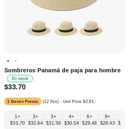
Saltar
Sombreros Panamá de paja para hombre
al
En stock
principio
$33.70
de
la
galería
1 Dozen Precio
(12 Pcs) - Unit Price
$2.81
de
imágenes.
1+
2+
3+
4+
6+
9+
12
$33.70
$32.64
$31.59
$30.54
$29.48
$28.43
$27.