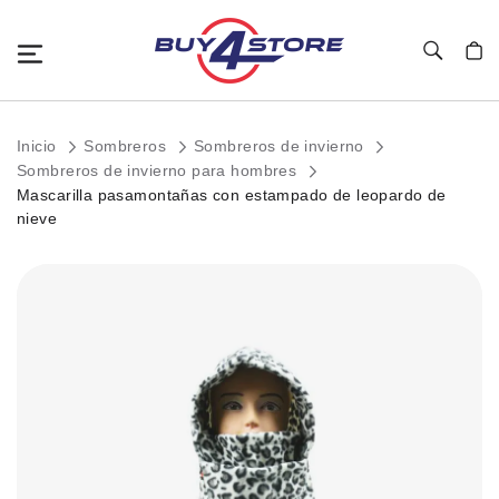
Toggle Nav
Mi c
Inicio
Sombreros
Sombreros de invierno
Sombreros de invierno para hombres
Mascarilla pasamontañas con estampado de leopardo de
nieve
Saltar
al
final
de
la
galería
de
imágenes.