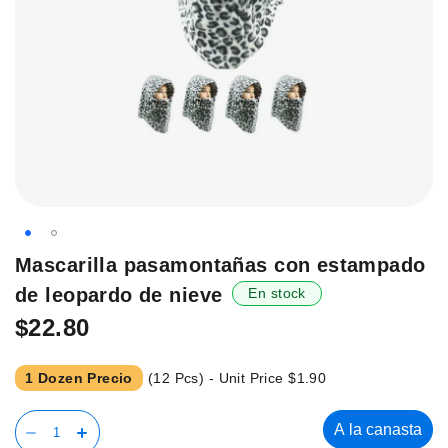
Saltar
Mascarilla pasamontañas con estampado
al
de leopardo de nieve
En stock
principio
de
$22.80
la
galería
1 Dozen Precio
(12 Pcs) - Unit Price
$1.90
de
imágenes.
A la canasta