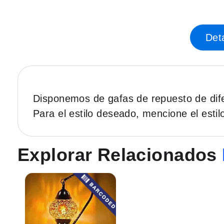
Saltar
al
principio
Deta
de
la
galería
de
imágenes.
Disponemos de gafas de repuesto de dife
Para el estilo deseado, mencione el esti
Explorar Relacionados