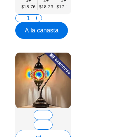
1+
2+
3+
6+
9+
12+
15
$18.76
$18.23
$17.71
$17.19
$16.67
$16.15
$15.
A la canasta