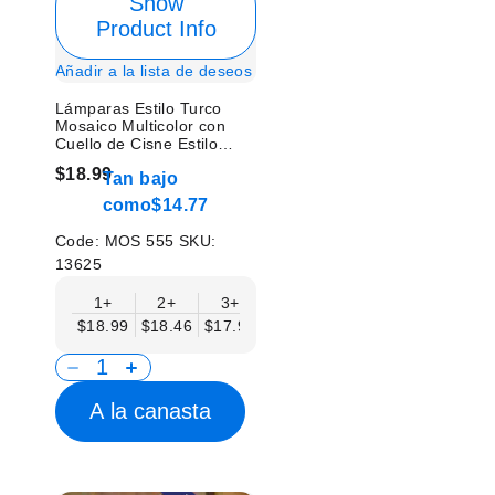
Show
Product Info
Añadir a la lista de deseos
Lámparas Estilo Turco
Mosaico Multicolor con
Cuello de Cisne Estilo
Vintage - Sin Bombilla
$18.99
Tan bajo
como
$14.77
Code:
MOS 555
SKU:
13625
1+
2+
3+
6+
9+
12+
15
$18.99
$18.46
$17.94
$17.41
$16.88
$16.35
$15.
A la canasta