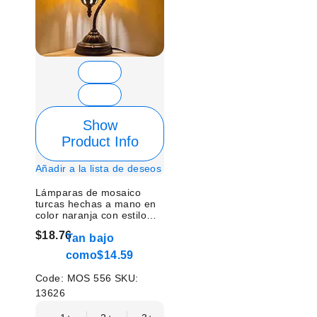
Show
Product Info
Añadir a la lista de deseos
Lámparas de mosaico
turcas hechas a mano en
color naranja con estilo
cuello de cisne - Sin
$18.76
Tan bajo
bombilla
como
$14.59
Code:
MOS 556
SKU:
13626