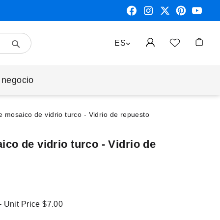
Search
LENGUAJE
ES
Mi cest
 negocio
mosaico de vidrio turco - Vidrio de repuesto
o de vidrio turco - Vidrio de
- Unit Price
$7.00