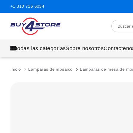
+1 310 715 6034
todas las categorias
Sobre nosotros
Contácteno
Inicio
Lámparas de mosaico
Lámparas de mesa de mo
Saltar
al
final
de
la
galería
de
imágenes.