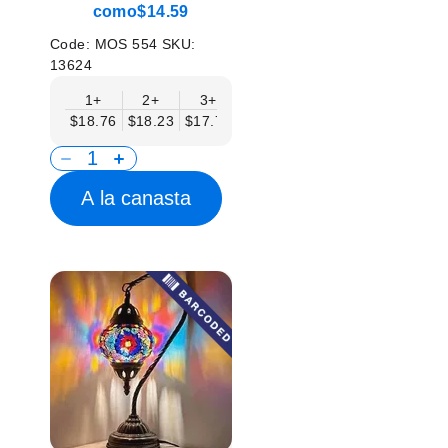
como
$14.59
Code:
MOS 554
SKU:
13624
1+
2+
3+
6+
9+
12+
15
$18.76
$18.23
$17.71
$17.19
$16.67
$16.15
$15.
A la canasta