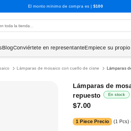
El monto mínimo de compra es |
$100
s
Blog
Conviértete en representante
Empiece su propio
saico
Lámparas de mosaico con cuello de cisne
Lámparas de 
Lámparas de mosaic
repuesto
En stock
$7.00
1 Piece Precio
(1 Pcs) 