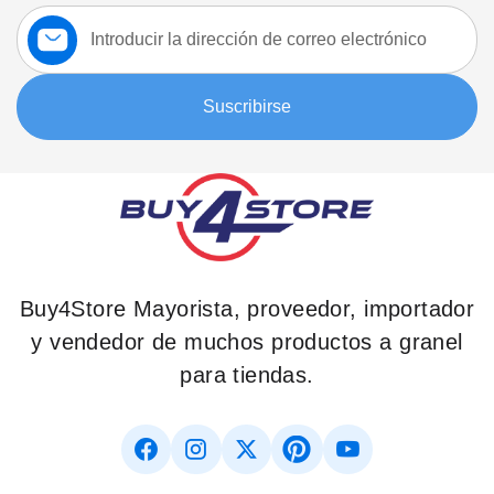
Suscríbase
a
nuestro
boletín:
Suscribirse
Buy4Store Mayorista, proveedor, importador
y vendedor de muchos productos a granel
para tiendas.