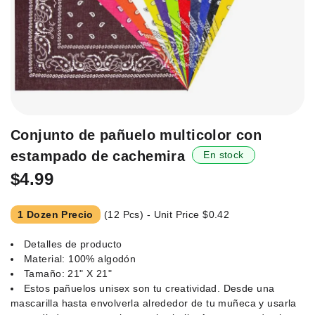
Saltar
Conjunto de pañuelo multicolor con
al
estampado de cachemira
En stock
principio
de
$4.99
la
galería
1 Dozen Precio
(12 Pcs) - Unit Price
$0.42
de
imágenes.
Detalles de producto
Material: 100% algodón
Tamaño: 21" X 21"
Estos pañuelos unisex son tu creatividad. Desde una
mascarilla hasta envolverla alrededor de tu muñeca y usarla