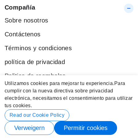
Compañía
Sobre nosotros
Contáctenos
Términos y condiciones
política de privacidad
Politica de reembolso
Utilizamos cookies para mejorar tu experiencia.
Para
Blog
cumplir con la nueva directiva sobre privacidad
electrónica, necesitamos el consentimiento para utilizar
Categorías Populares
tus cookies.
Datos de contacto
Read our Cookie Policy
Verweigern
Permitir cookies
© 2026 Buy4Store. Reservados Todos los Derechos.