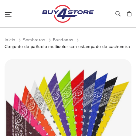
Toggle Nav
Mi c
Inicio
Sombreros
Bandanas
Conjunto de pañuelo multicolor con estampado de cachemira
Saltar
al
final
de
la
galería
de
imágenes.