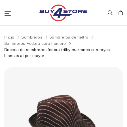
Toggle Nav
Mi c
Inicio
Sombreros
Sombreros de fieltro
Sombreros Fedora para hombre
Docena de sombreros fedora trilby marrones con rayas
blancas al por mayor
Saltar
al
final
de
la
galería
de
imágenes.