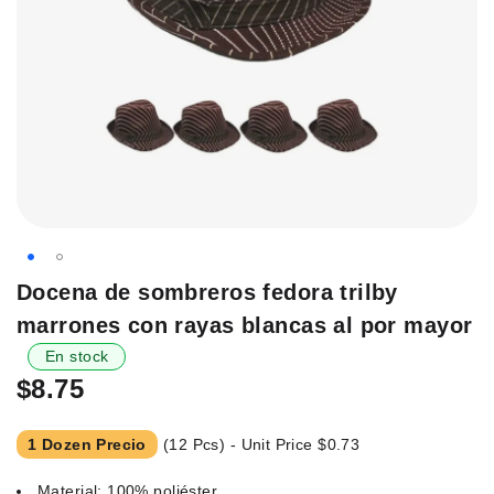
Saltar
Docena de sombreros fedora trilby
al
marrones con rayas blancas al por mayor
principio
de
En stock
la
$8.75
galería
de
1 Dozen Precio
(12 Pcs) - Unit Price
$0.73
imágenes.
Material: 100% poliéster