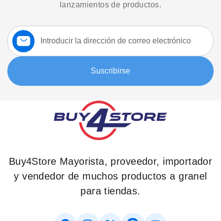
lanzamientos de productos.
Suscríbase
a
nuestro
boletín:
Suscribirse
Buy4Store Mayorista, proveedor, importador
y vendedor de muchos productos a granel
para tiendas.