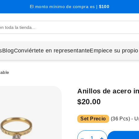
El monto mínimo de compra es |
$100
s
Blog
Conviértete en representante
Empiece su propio
dable
Anillos de acero i
$20.00
Set Precio
(36 Pcs) - U