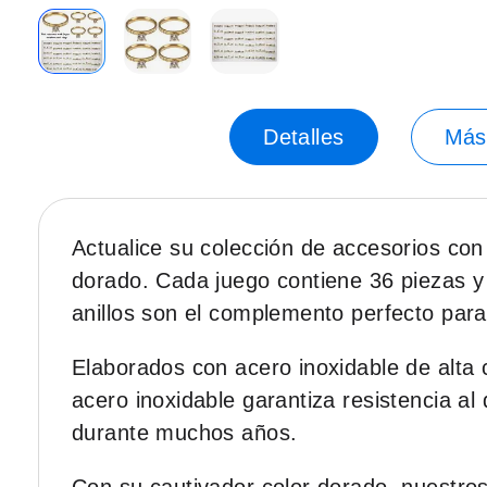
Saltar
al
principio
Detalles
Más
de
la
galería
de
Actualice su colección de accesorios con 
imágenes.
dorado. Cada juego contiene 36 piezas y 
anillos son el complemento perfecto para 
Elaborados con acero inoxidable de alta 
acero inoxidable garantiza resistencia al d
durante muchos años.