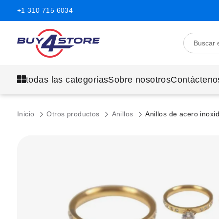
+1 310 715 6034
todas las categorias
Sobre nosotros
Contácteno
Inicio
Otros productos
Anillos
Anillos de acero inoxi
Saltar
al
final
de
la
galería
de
imágenes.