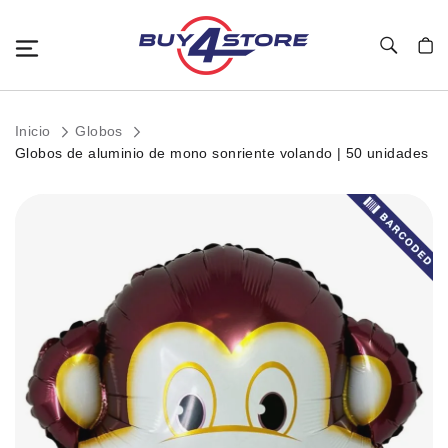
Toggle Nav
Mi c
Inicio
Globos
Globos de aluminio de mono sonriente volando | 50 unidades
Saltar
al
final
de
la
galería
de
imágenes.