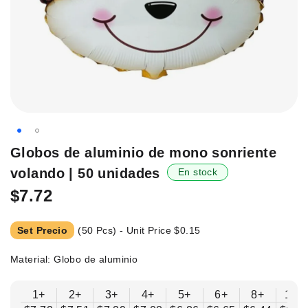
Saltar
Globos de aluminio de mono sonriente
al
volando | 50 unidades
En stock
principio
de
$7.72
la
galería
Set Precio
(50 Pcs) - Unit Price
$0.15
de
imágenes.
Material: Globo de aluminio
1+
2+
3+
4+
5+
6+
8+
10+