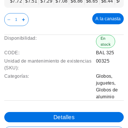
$7.72
$7.51
$7.29
$7.08
$6.86
$6.65
$6.44
$6.2
A la canasta
Disponibilidad:
En
stock
CODE:
BAL 325
Unidad de mantenimiento de existencias
00325
(SKU):
Categorías:
Globos
,
juguetes
,
Globos de
aluminio
Detalles