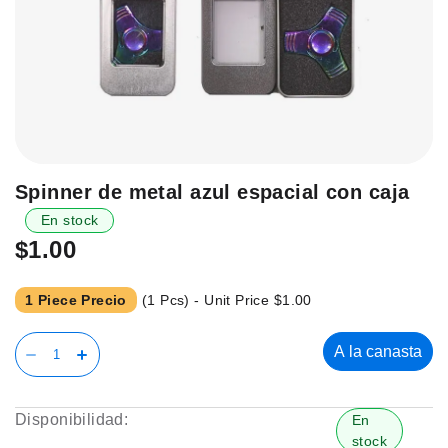
Saltar
Spinner de metal azul espacial con caja
al
En stock
principio
$1.00
de
la
galería
1 Piece Precio
(1 Pcs) - Unit Price
$1.00
de
imágenes.
A la canasta
Disponibilidad:
En
stock