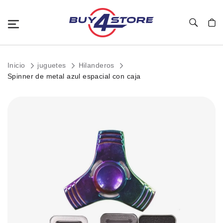
Toggle Nav
Mi c
Inicio
juguetes
Hilanderos
Spinner de metal azul espacial con caja
Saltar
al
final
de
la
galería
de
imágenes.