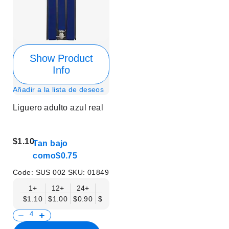
Show Product
Info
Añadir a la lista de deseos
Liguero adulto azul real
$1.10
Tan bajo
como
$0.75
Code:
SUS 002
SKU:
01849
1+
12+
24+
50+
$1.10
$1.00
$0.90
$0.75