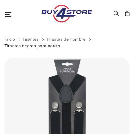
Toggle Nav
Mi c
Inicio
Tirantes
Tirantes de hombre
Tirantes negros para adulto
Saltar
al
final
de
la
galería
de
imágenes.