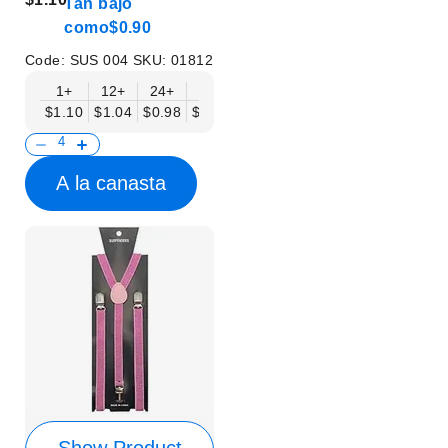
Tan bajo
como
$0.90
Code:
SUS 004
SKU:
01812
1+
12+
24+
50+
$1.10
$1.04
$0.98
$0.90
A la canasta