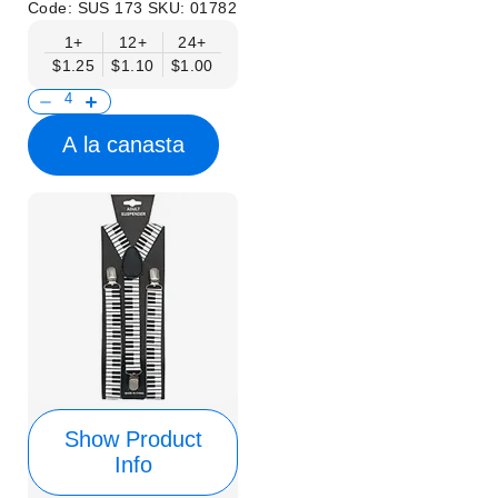
Code:
SUS 173
SKU:
01782
1+
12+
24+
$1.25
$1.10
$1.00
A la canasta
Show Product
Info