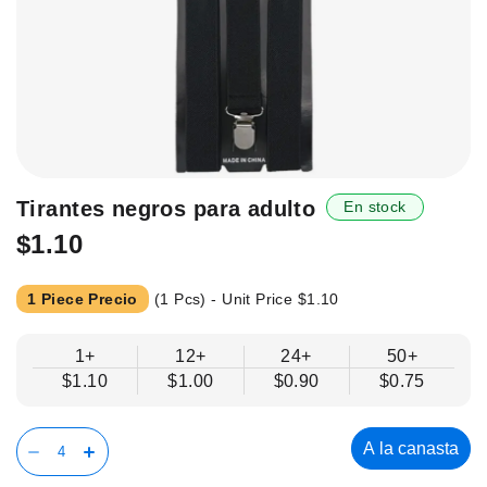
Saltar
Tirantes negros para adulto
En stock
al
$1.10
principio
de
la
1 Piece Precio
(1 Pcs) - Unit Price
$1.10
galería
de
1+
12+
24+
50+
imágenes.
$1.10
$1.00
$0.90
$0.75
A la canasta