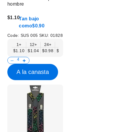
hombre
$1.10
Tan bajo
como
$0.90
Code:
SUS 005
SKU:
01828
1+
12+
24+
50+
$1.10
$1.04
$0.98
$0.90
A la canasta