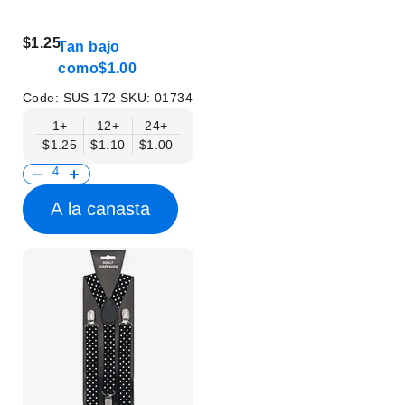
$1.25
Tan bajo
como
$1.00
Code:
SUS 172
SKU:
01734
1+
12+
24+
$1.25
$1.10
$1.00
A la canasta