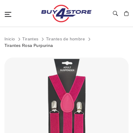
Toggle Nav
Mi c
Inicio
Tirantes
Tirantes de hombre
Tirantes Rosa Purpurina
Saltar
al
final
de
la
galería
de
imágenes.