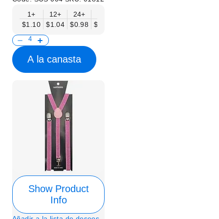
1+
12+
24+
50+
$1.10
$1.04
$0.98
$0.90
A la canasta
Show Product
Info
Añadir a la lista de deseos