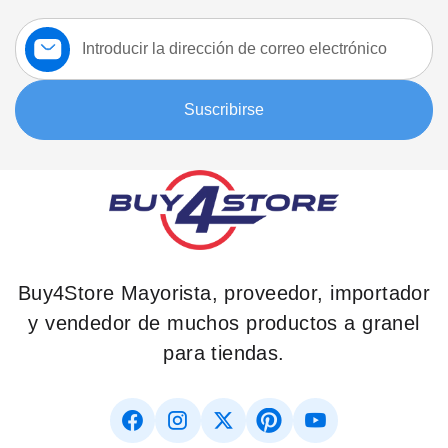
Suscríbase
a
nuestro
boletín:
Suscribirse
Buy4Store Mayorista, proveedor, importador
y vendedor de muchos productos a granel
para tiendas.