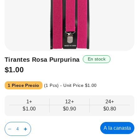
Saltar
Tirantes Rosa Purpurina
En stock
al
$1.00
principio
de
la
1 Piece Precio
(1 Pcs) - Unit Price
$1.00
galería
de
1+
12+
24+
imágenes.
$1.00
$0.90
$0.80
A la canasta