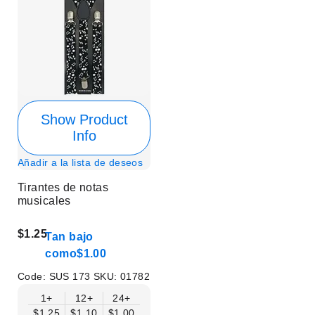
Show Product
Info
Añadir a la lista de deseos
Tirantes de notas
musicales
$1.25
Tan bajo
como
$1.00
Code:
SUS 173
SKU:
01782
1+
12+
24+
$1.25
$1.10
$1.00