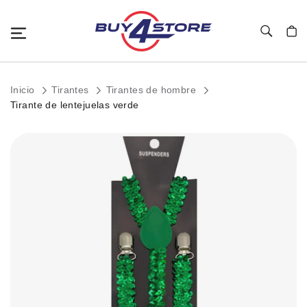
Toggle Nav
Mi c
Inicio
Tirantes
Tirantes de hombre
Tirante de lentejuelas verde
Saltar
al
final
de
la
galería
de
imágenes.