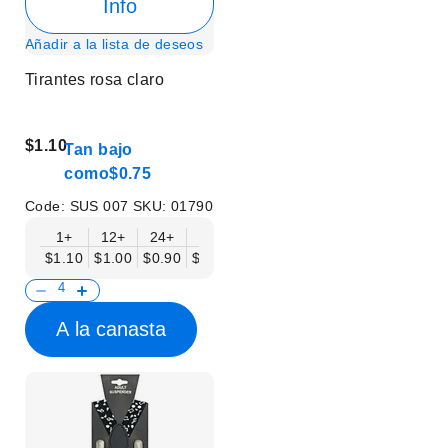
Info
Añadir a la lista de deseos
Tirantes rosa claro
$1.10
Tan bajo
como
$0.75
Code:
SUS 007
SKU:
01790
1+
12+
24+
50+
$1.10
$1.00
$0.90
$0.75
A la canasta