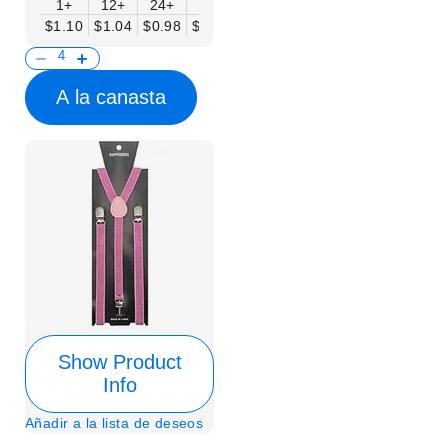
1+
12+
24+
50+
$1.10
$1.04
$0.98
$0.90
A la canasta
Show Product
Info
Añadir a la lista de deseos