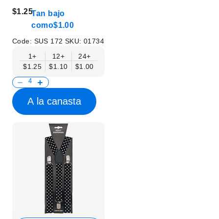
$1.25
Tan bajo
como
$1.00
Code:
SUS 172
SKU:
01734
1+
12+
24+
$1.25
$1.10
$1.00
A la canasta