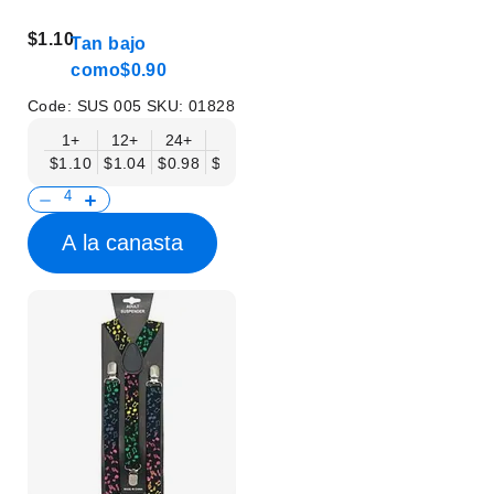
$1.10
Tan bajo
como
$0.90
Code:
SUS 005
SKU:
01828
1+
12+
24+
50+
$1.10
$1.04
$0.98
$0.90
A la canasta