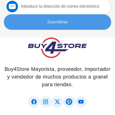
Suscríbase
a
nuestro
boletín:
Suscribirse
Buy4Store Mayorista, proveedor, importador
y vendedor de muchos productos a granel
para tiendas.