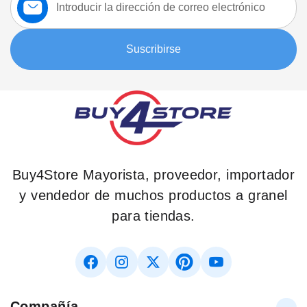
a
nuestro
boletín:
Suscribirse
Buy4Store Mayorista, proveedor, importador
y vendedor de muchos productos a granel
para tiendas.
Compañía