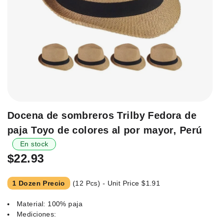
Saltar
Docena de sombreros Trilby Fedora de
al
paja Toyo de colores al por mayor, Perú
principio
de
En stock
la
$22.93
galería
de
1 Dozen Precio
(12 Pcs) - Unit Price
$1.91
imágenes.
Material: 100% paja
Mediciones: