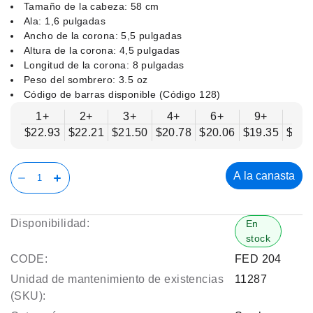
Tamaño de la cabeza: 58 cm
Ala: 1,6 pulgadas
Ancho de la corona: 5,5 pulgadas
Altura de la corona: 4,5 pulgadas
Longitud de la corona: 8 pulgadas
Peso del sombrero: 3.5 oz
Código de barras disponible (Código 128)
1+
2+
3+
4+
6+
9+
12
$22.93
$22.21
$21.50
$20.78
$20.06
$19.35
$18.
A la canasta
Disponibilidad:
En
stock
CODE:
FED 204
Unidad de mantenimiento de existencias
11287
(SKU):