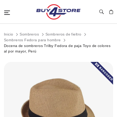
Toggle Nav
Mi c
Inicio
Sombreros
Sombreros de fieltro
Sombreros Fedora para hombre
Docena de sombreros Trilby Fedora de paja Toyo de colores
al por mayor, Perú
Saltar
al
final
de
la
galería
de
imágenes.