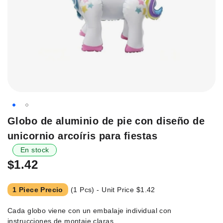
Saltar
Globo de aluminio de pie con diseño de
al
unicornio arcoíris para fiestas
principio
de
En stock
la
$1.42
galería
de
1 Piece Precio
(1 Pcs) - Unit Price
$1.42
imágenes.
Cada globo viene con un embalaje individual con
instrucciones de montaje claras.