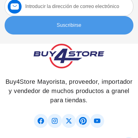
a
nuestro
boletín:
Suscribirse
Buy4Store Mayorista, proveedor, importador
y vendedor de muchos productos a granel
para tiendas.