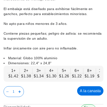
El embalaje está diseñado para exhibirse fácilmente en
ganchos, perfecto para establecimientos minoristas.
No apto para niños menores de 3 años.
Contiene piezas pequeñas; peligro de asfixia: se recomienda
la supervisión de un adulto.
Inflar únicamente con aire pero no inflamable.
Material: Globo 100% aluminio
Dimensiones: 22,4" x 24,8"
1+
2+
3+
4+
5+
6+
8+
10+
$1.42
$1.38
$1.34
$1.30
$1.26
$1.22
$1.19
$1.1
A la canasta