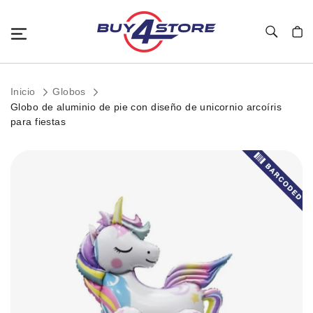
Toggle Nav
Mi c
Inicio
Globos
Globo de aluminio de pie con diseño de unicornio arcoíris
para fiestas
Saltar
al
final
de
la
galería
de
imágenes.