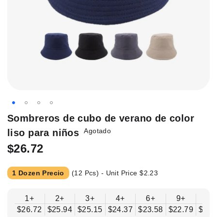
Saltar
Sombreros de cubo de verano de color
al
Agotado
liso para niños
principio
de
$26.72
la
galería
1 Dozen Precio
(12 Pcs) - Unit Price
$2.23
de
imágenes.
1+
2+
3+
4+
6+
9+
12
$26.72
$25.94
$25.15
$24.37
$23.58
$22.79
$22.