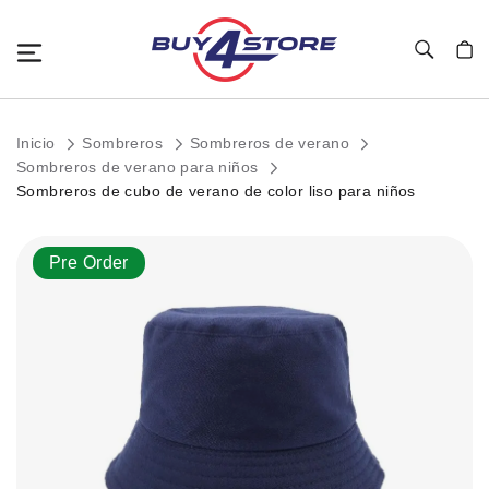
Toggle Nav
Mi c
Inicio
Sombreros
Sombreros de verano
Sombreros de verano para niños
Sombreros de cubo de verano de color liso para niños
Saltar
Pre Order
al
final
de
la
galería
de
imágenes.