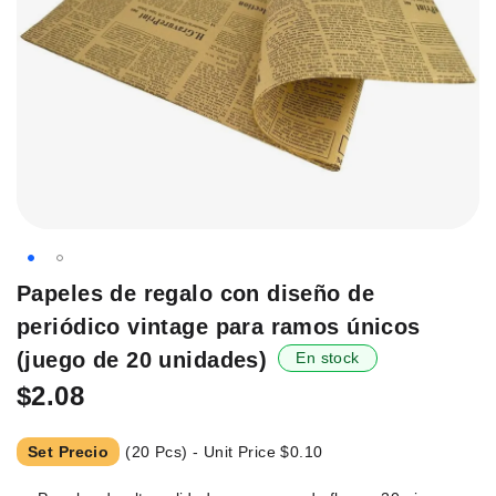
Saltar
Papeles de regalo con diseño de
al
periódico vintage para ramos únicos
principio
de
(juego de 20 unidades)
En stock
la
$2.08
galería
de
imágenes.
Set Precio
(20 Pcs) - Unit Price
$0.10