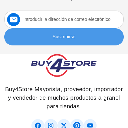
Suscríbase
a
nuestro
boletín:
Suscribirse
Buy4Store Mayorista, proveedor, importador
y vendedor de muchos productos a granel
para tiendas.