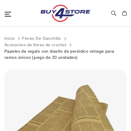
Toggle Nav
Mi c
Inicio
Flores De Ganchillo
Accesorios de flores de crochet
Papeles de regalo con diseño de periódico vintage para
ramos únicos (juego de 20 unidades)
Saltar
al
final
de
la
galería
de
imágenes.