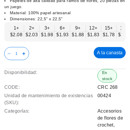
Papeles de alta calidad para ramos de flores, 20 piezas en
un juego.
Material: 100% papel artesanal
Dimensiones: 22,5" x 22,5"
1+
2+
3+
6+
9+
12+
15+
18+
$2.08
$2.03
$1.98
$1.93
$1.88
$1.83
$1.78
$1.7
A la canasta
Disponibilidad:
En
stock
CODE:
CRC 268
Unidad de mantenimiento de existencias
00424
(SKU):
Categorías:
Accesorios
de flores de
crochet
,