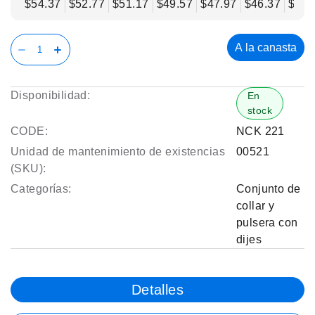
$54.37
$52.77
$51.17
$49.57
$47.97
$46.37
$44.
A la canasta
Disponibilidad:
En
stock
CODE:
NCK 221
Unidad de mantenimiento de existencias
00521
(SKU):
Categorías:
Conjunto de
collar y
pulsera con
dijes
Detalles