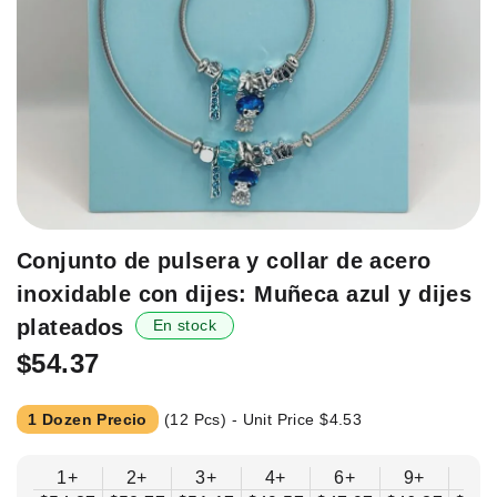
Saltar
Conjunto de pulsera y collar de acero
al
inoxidable con dijes: Muñeca azul y dijes
principio
de
plateados
En stock
la
$54.37
galería
de
imágenes.
1 Dozen Precio
(12 Pcs) - Unit Price
$4.53
1+
2+
3+
4+
6+
9+
12