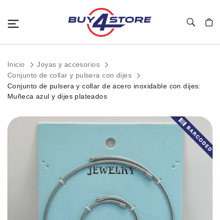
Toggle Nav
Mi c
Inicio
Joyas y accesorios
Conjunto de collar y pulsera con dijes
Conjunto de pulsera y collar de acero inoxidable con dijes:
Muñeca azul y dijes plateados
Saltar
al
final
de
la
galería
de
imágenes.