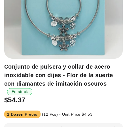
Saltar
Conjunto de pulsera y collar de acero
al
inoxidable con dijes - Flor de la suerte
principio
de
con diamantes de imitación oscuros
la
En stock
galería
$54.37
de
imágenes.
1 Dozen Precio
(12 Pcs) - Unit Price
$4.53