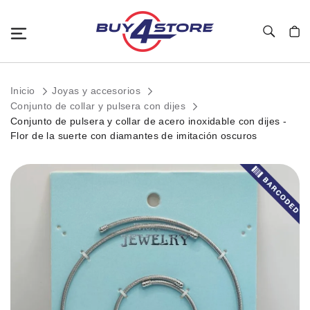
Toggle Nav
Mi c
Inicio
Joyas y accesorios
Conjunto de collar y pulsera con dijes
Conjunto de pulsera y collar de acero inoxidable con dijes -
Flor de la suerte con diamantes de imitación oscuros
Saltar
al
final
de
la
galería
de
imágenes.