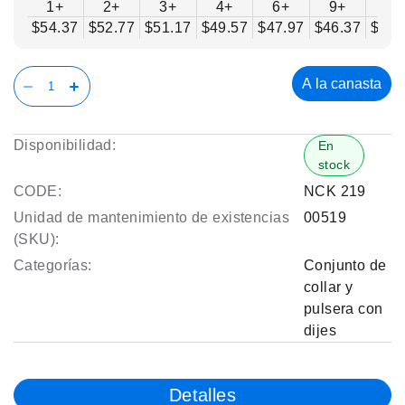
1+
2+
3+
4+
6+
9+
12
$54.37
$52.77
$51.17
$49.57
$47.97
$46.37
$44.
A la canasta
Disponibilidad:
En
stock
CODE:
NCK 219
Unidad de mantenimiento de existencias
00519
(SKU):
Categorías:
Conjunto de
collar y
pulsera con
dijes
Detalles