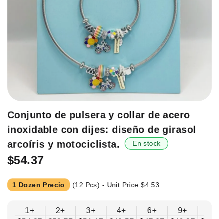
Saltar
Conjunto de pulsera y collar de acero
al
inoxidable con dijes: diseño de girasol
principio
de
arcoíris y motociclista.
En stock
la
$54.37
galería
de
imágenes.
1 Dozen Precio
(12 Pcs) - Unit Price
$4.53
1+
2+
3+
4+
6+
9+
12