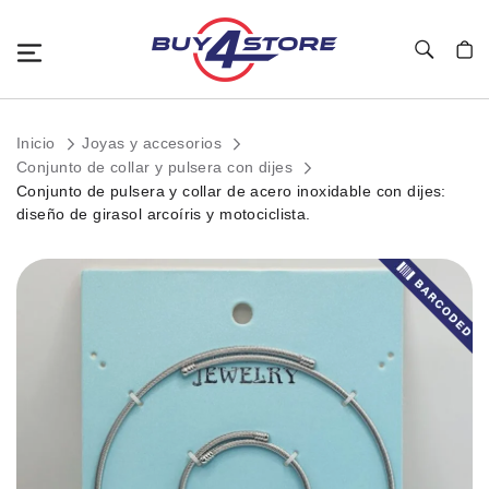
Toggle Nav
Mi c
Inicio
Joyas y accesorios
Conjunto de collar y pulsera con dijes
Conjunto de pulsera y collar de acero inoxidable con dijes:
diseño de girasol arcoíris y motociclista.
Saltar
al
final
de
la
galería
de
imágenes.