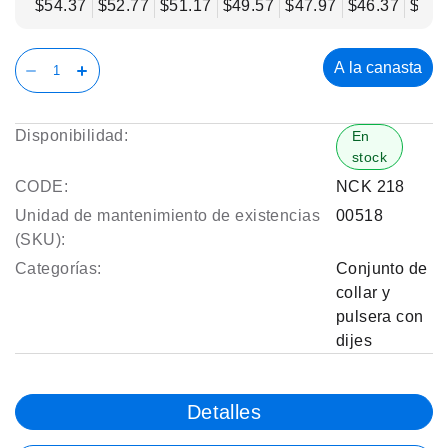
$54.37
$52.77
$51.17
$49.57
$47.97
$46.37
$44.
A la canasta
Disponibilidad:
En
stock
CODE:
NCK 218
Unidad de mantenimiento de existencias
00518
(SKU):
Categorías:
Conjunto de
collar y
pulsera con
dijes
Detalles