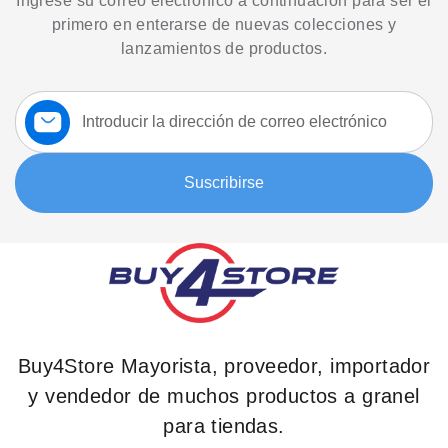
Ingrese su correo electrónico a continuación para ser el
primero en enterarse de nuevas colecciones y
lanzamientos de productos.
Suscríbase
a
nuestro
boletín:
Suscribirse
Buy4Store Mayorista, proveedor, importador
y vendedor de muchos productos a granel
para tiendas.