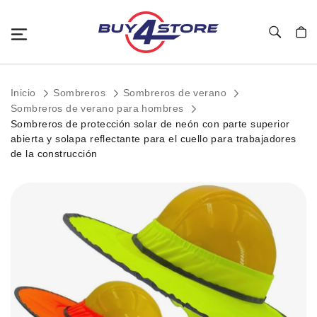
Toggle Nav
Mi c
Inicio
Sombreros
Sombreros de verano
Sombreros de verano para hombres
Sombreros de protección solar de neón con parte superior
abierta y solapa reflectante para el cuello para trabajadores
de la construcción
Saltar
al
final
de
la
galería
de
imágenes.