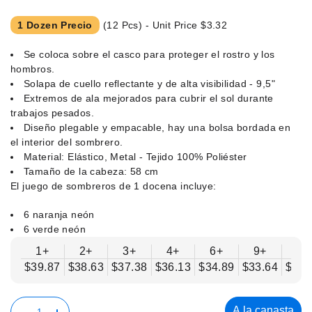
1 Dozen Precio
(12 Pcs) - Unit Price
$3.32
Se coloca sobre el casco para proteger el rostro y los
hombros.
Solapa de cuello reflectante y de alta visibilidad - 9,5"
Extremos de ala mejorados para cubrir el sol durante
trabajos pesados.
Diseño plegable y empacable, hay una bolsa bordada en
el interior del sombrero.
Material: Elástico, Metal - Tejido 100% Poliéster
Tamaño de la cabeza: 58 cm
El juego de sombreros de 1 docena incluye:
6 naranja neón
6 verde neón
1+
2+
3+
4+
6+
9+
12
$39.87
$38.63
$37.38
$36.13
$34.89
$33.64
$32.
A la canasta