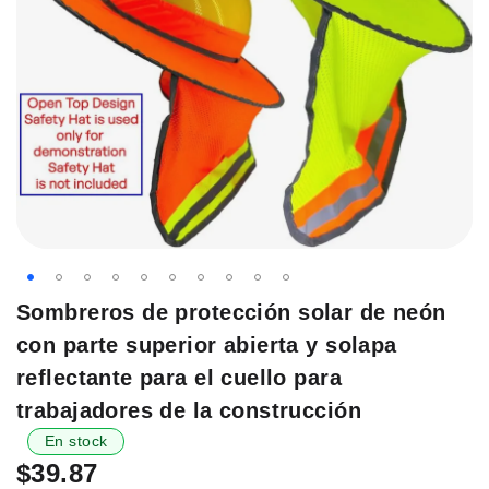
Saltar
Sombreros de protección solar de neón
al
con parte superior abierta y solapa
principio
de
reflectante para el cuello para
la
trabajadores de la construcción
galería
En stock
de
imágenes.
$39.87