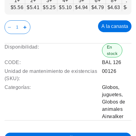
1+
2+
3+
4+
5+
6+
8+
10+
$5.56
$5.41
$5.25
$5.10
$4.94
$4.79
$4.63
$4.4
A la canasta
Disponibilidad:
En
stock
CODE:
BAL 126
Unidad de mantenimiento de existencias
00126
(SKU):
Categorías:
Globos
,
juguetes
,
Globos de
animales
Airwalker