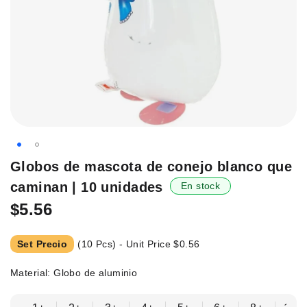
Saltar
Globos de mascota de conejo blanco que
al
caminan | 10 unidades
En stock
principio
de
$5.56
la
galería
Set Precio
(10 Pcs) - Unit Price
$0.56
de
imágenes.
Material: Globo de aluminio