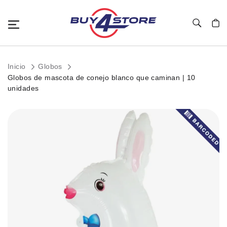
Toggle Nav
Mi c
Inicio
Globos
Globos de mascota de conejo blanco que caminan | 10
unidades
Saltar
al
final
de
la
galería
de
imágenes.