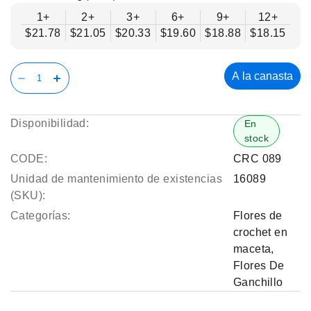
1+
2+
3+
6+
9+
12+
$21.78
$21.05
$20.33
$19.60
$18.88
$18.15
A la canasta
Disponibilidad:
En
stock
CODE:
CRC 089
Unidad de mantenimiento de existencias
16089
(SKU):
Categorías:
Flores de
crochet en
maceta
,
Flores De
Ganchillo