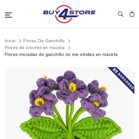
Toggle Nav
Mi c
Inicio
Flores De Ganchillo
Flores de crochet en maceta
Flores moradas de ganchillo no me olvides en maceta
Saltar
al
final
de
la
galería
de
imágenes.