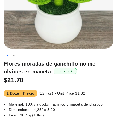
Saltar
Flores moradas de ganchillo no me
al
olvides en maceta
En stock
principio
de
$21.78
la
galería
1 Dozen Precio
(12 Pcs) - Unit Price
$1.82
de
imágenes.
Material: 100% algodón, acrílico y maceta de plástico.
Dimensiones: 4,25" x 3,20"
Peso: 36,4 g (1 flor)