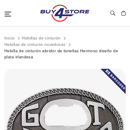
Toggle Nav
Mi c
Inicio
Hebillas de cinturón
Hebillas de cinturón novedosas
Hebilla de cinturón abridor de botellas Hermoso diseño de
plata irlandesa
Saltar
al
final
de
la
galería
de
imágenes.