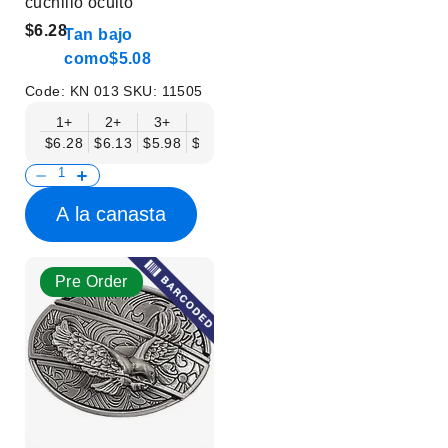
cuchillo oculto
$6.28
Tan bajo
como
$5.08
Code:
KN 013
SKU:
11505
1+
2+
3+
6+
9+
12+
15+
18+
$6.28
$6.13
$5.98
$5.83
$5.68
$5.53
$5.38
$5.23
$
A la canasta
Pre Order