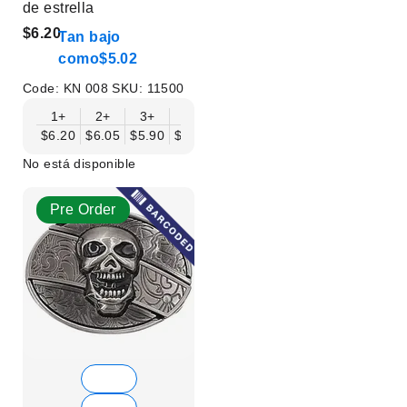
de estrella
$6.20
Tan bajo
como
$5.02
Code:
KN 008
SKU:
11500
1+
2+
3+
6+
9+
12+
15+
18+
$6.20
$6.05
$5.90
$5.75
$5.61
$5.46
$5.31
$5.16
$
No está disponible
Pre Order