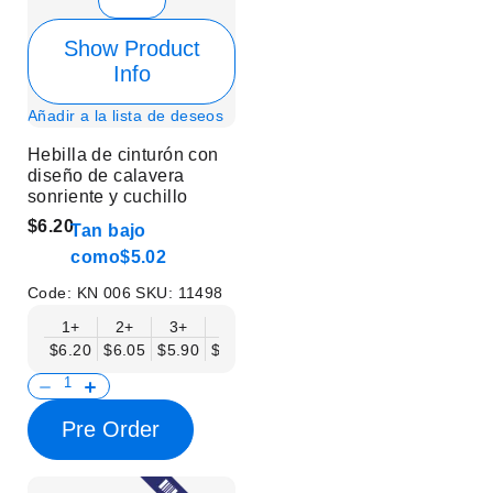
Show Product
Info
Añadir a la lista de deseos
Hebilla de cinturón con
diseño de calavera
sonriente y cuchillo
$6.20
Tan bajo
como
$5.02
Code:
KN 006
SKU:
11498
1+
2+
3+
6+
9+
12+
15+
18+
$6.20
$6.05
$5.90
$5.75
$5.61
$5.46
$5.31
$5.16
$
Pre Order