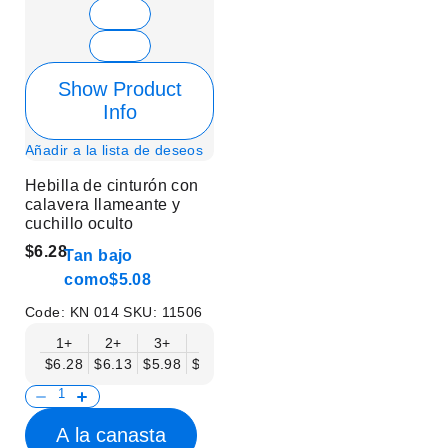
Show Product
Info
Añadir a la lista de deseos
Hebilla de cinturón con
calavera llameante y
cuchillo oculto
$6.28
Tan bajo
como
$5.08
Code:
KN 014
SKU:
11506
1+
2+
3+
6+
9+
12+
15+
18+
$6.28
$6.13
$5.98
$5.83
$5.68
$5.53
$5.38
$5.23
$
A la canasta