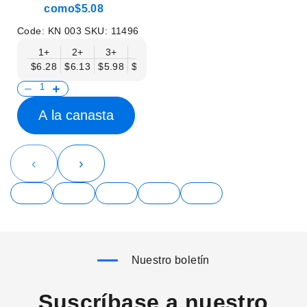
como
$5.08
Code:
KN 003
SKU:
11496
1+
2+
3+
6+
9+
12+
15+
18+
$6.28
$6.13
$5.98
$5.83
$5.68
$5.53
$5.38
$5.23
$
A la canasta
‹
›
Nuestro boletín
Suscríbase a nuestro