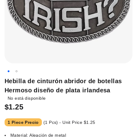
Saltar
Hebilla de cinturón abridor de botellas
al
Hermoso diseño de plata irlandesa
principio
No está disponible
de
la
$1.25
galería
de
1 Piece Precio
(1 Pcs) - Unit Price
$1.25
imágenes.
Material: Aleación de metal