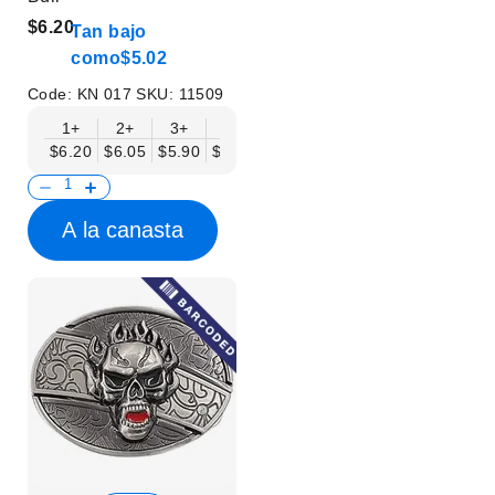
$6.20
Tan bajo
como
$5.02
Code:
KN 017
SKU:
11509
1+
2+
3+
6+
9+
12+
15+
18+
$6.20
$6.05
$5.90
$5.75
$5.61
$5.46
$5.31
$5.16
$
A la canasta