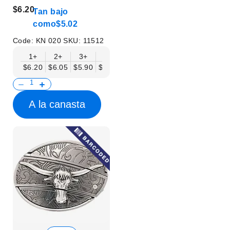
$6.20
Tan bajo
como
$5.02
Code:
KN 020
SKU:
11512
1+
2+
3+
6+
9+
12+
15+
18+
$6.20
$6.05
$5.90
$5.75
$5.61
$5.46
$5.31
$5.16
$
A la canasta