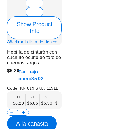
Show Product
Info
Añadir a la lista de deseos
Hebilla de cinturón con
cuchillo oculto de toro de
cuernos largos
$6.20
Tan bajo
como
$5.02
Code:
KN 019
SKU:
11511
1+
2+
3+
6+
9+
12+
15+
18+
$6.20
$6.05
$5.90
$5.75
$5.61
$5.46
$5.31
$5.16
$
A la canasta