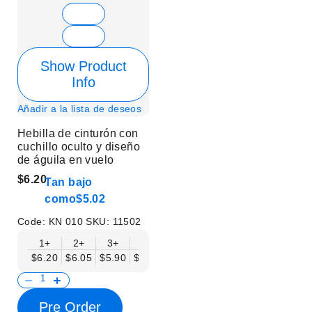
Show Product
Info
Añadir a la lista de deseos
Hebilla de cinturón con
cuchillo oculto y diseño
de águila en vuelo
$6.20
Tan bajo
como
$5.02
Code:
KN 010
SKU:
11502
1+
2+
3+
6+
9+
12+
15+
18+
$6.20
$6.05
$5.90
$5.75
$5.61
$5.46
$5.31
$5.16
$
Pre Order