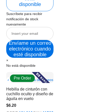
disponible
Suscríbete para recibir
notificación de stock
nuevamente
Envíame un correo
electrónico cuando
esté disponible
×
No está disponible
Pre Order
Show
Añadir a la lista de deseos
Product
Hebilla de cinturón con
Info
cuchillo oculto y diseño de
águila en vuelo
$6.20
$5.02