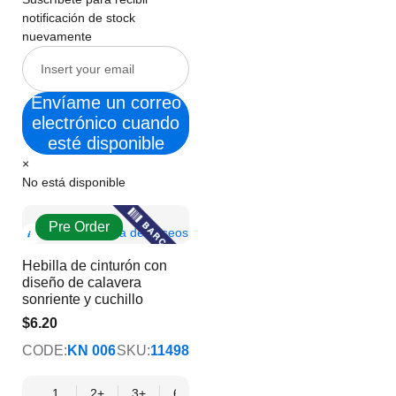
notificación de stock
nuevamente
Envíame un correo
electrónico cuando
esté disponible
×
No está disponible
Pre Order
Show
Añadir a la lista de deseos
Product
Hebilla de cinturón con
Info
diseño de calavera
sonriente y cuchillo
$6.20
$5.02
CODE:
KN 006
SKU:
11498
1
2+
3+
6+
9+
12+
15+
18+
24