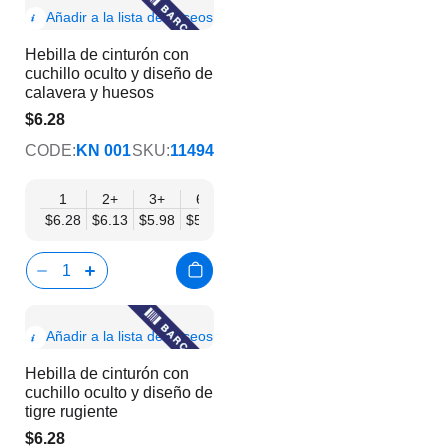
Show
Añadir a la lista de deseos
Product
Hebilla de cinturón con
Info
cuchillo oculto y diseño de
calavera y huesos
$6.28
$5.08
CODE:
KN 001
SKU:
11494
1
2+
3+
6+
9+
12+
15+
18+
24
$6.28
$6.13
$5.98
$5.83
$5.68
$5.53
$5.38
$5.23
$5.
Show
Añadir a la lista de deseos
Product
Hebilla de cinturón con
Info
cuchillo oculto y diseño de
tigre rugiente
$6.28
$5.08