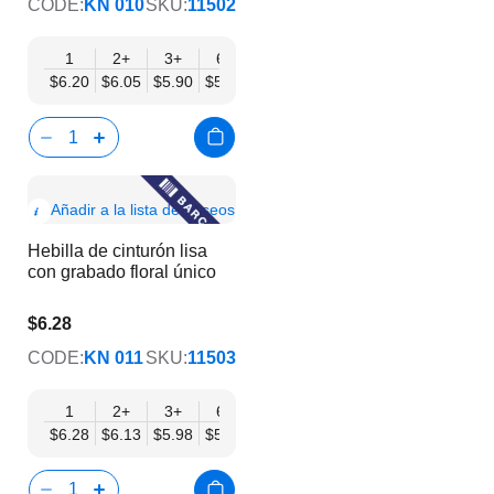
CODE:
KN 010
SKU:
11502
1
2+
3+
6+
9+
12+
15+
18+
24
$6.20
$6.05
$5.90
$5.75
$5.61
$5.46
$5.31
$5.16
$5.
Show
Añadir a la lista de deseos
Product
Hebilla de cinturón lisa
Info
con grabado floral único
$6.28
$5.08
CODE:
KN 011
SKU:
11503
1
2+
3+
6+
9+
12+
15+
18+
24
$6.28
$6.13
$5.98
$5.83
$5.68
$5.53
$5.38
$5.23
$5.