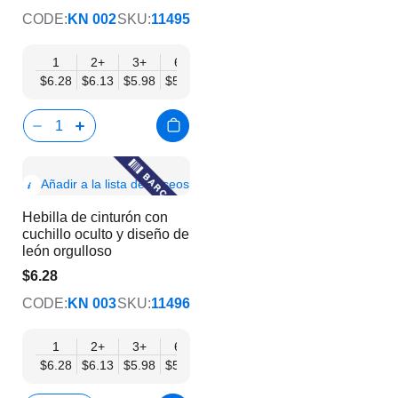
CODE:
KN 002
SKU:
11495
1
2+
3+
6+
9+
12+
15+
18+
24
$6.28
$6.13
$5.98
$5.83
$5.68
$5.53
$5.38
$5.23
$5.
Show
Añadir a la lista de deseos
Product
Hebilla de cinturón con
Info
cuchillo oculto y diseño de
león orgulloso
$6.28
$5.08
CODE:
KN 003
SKU:
11496
1
2+
3+
6+
9+
12+
15+
18+
24
$6.28
$6.13
$5.98
$5.83
$5.68
$5.53
$5.38
$5.23
$5.