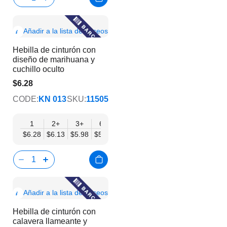
Show
Añadir a la lista de deseos
Product
Hebilla de cinturón con
Info
diseño de marihuana y
cuchillo oculto
$6.28
$5.08
CODE:
KN 013
SKU:
11505
1
2+
3+
6+
9+
12+
15+
18+
24
$6.28
$6.13
$5.98
$5.83
$5.68
$5.53
$5.38
$5.23
$5.
Show
Añadir a la lista de deseos
Product
Hebilla de cinturón con
Info
calavera llameante y