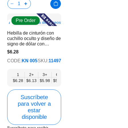
Pre Order
Show
Añadir a la lista de deseos
Product
Hebilla de cinturón con
Info
cuchillo oculto y diseño de
signo de dólar con
diamantes de imitación
$6.28
$5.08
CODE:
KN 005
SKU:
11497
1
2+
3+
6+
9+
12+
15+
18+
24
$6.28
$6.13
$5.98
$5.83
$5.68
$5.53
$5.38
$5.23
$5.
Suscríbete
para volver a
estar
disponible
Suscríbete para recibir