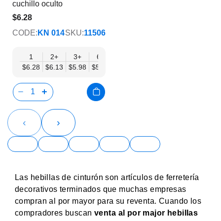
cuchillo oculto
$6.28
$5.08
CODE:
KN 014
SKU:
11506
1
2+
3+
6+
9+
12+
15+
18+
24
$6.28
$6.13
$5.98
$5.83
$5.68
$5.53
$5.38
$5.23
$5.
‹
›
Las hebillas de cinturón son artículos de ferretería
decorativos terminados que muchas empresas
compran al por mayor para su reventa. Cuando los
compradores buscan
venta al por major hebillas