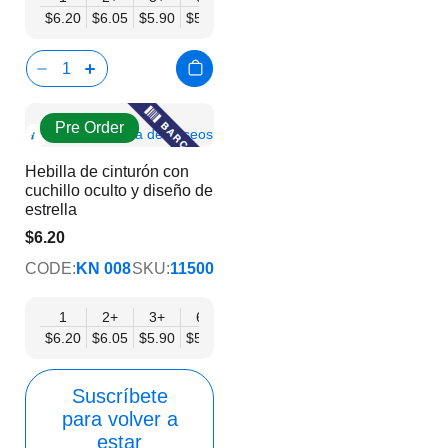
$6.20
$6.05
$5.90
$5.75
$5.61
$5.46
$5.31
$5.16
$5.
Pre Order
Show
Añadir a la lista de deseos
Product
Hebilla de cinturón con
Info
cuchillo oculto y diseño de
estrella
$6.20
$5.02
CODE:
KN 008
SKU:
11500
1
2+
3+
6+
9+
12+
15+
18+
24
$6.20
$6.05
$5.90
$5.75
$5.61
$5.46
$5.31
$5.16
$5.
Suscríbete
para volver a
estar