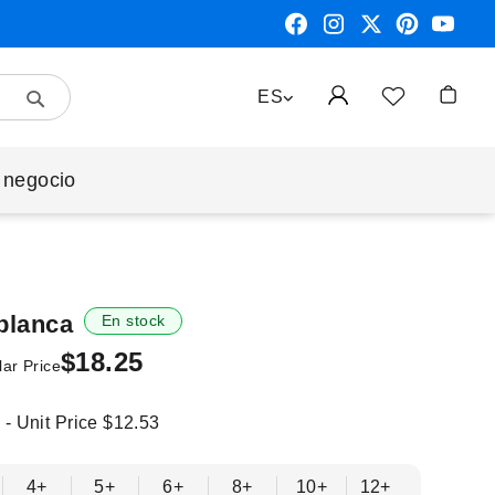
Search
LENGUAJE
ES
Mi cest
 negocio
 blanca
En stock
$18.25
ar Price
 - Unit Price
$12.53
4+
5+
6+
8+
10+
12+