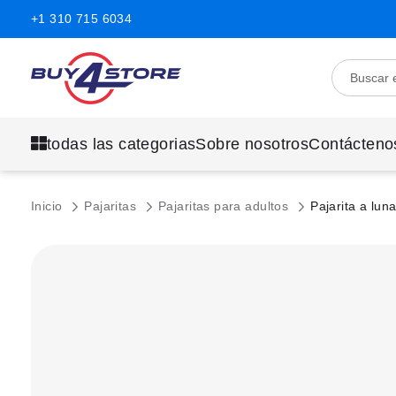
+1 310 715 6034
todas las categorias
Sobre nosotros
Contácteno
Inicio
Pajaritas
Pajaritas para adultos
Pajarita a lun
Saltar
al
final
de
la
galería
de
imágenes.