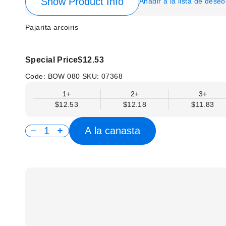
Show Product Info
Añadir a la lista de deseo
Pajarita arcoiris
Special Price
$12.53
Code:
BOW 080
SKU:
07368
1+
2+
3+
$12.53
$12.18
$11.83
A la canasta