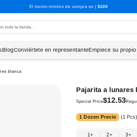
El monto mínimo de compra es |
$100
s
Blog
Conviértete en representante
Empiece su propio
ares blanca
Pajarita a lunares
$12.53
Special Price
Regul
1 Dozen Precio
(1 Pcs)
1+
2+
3+