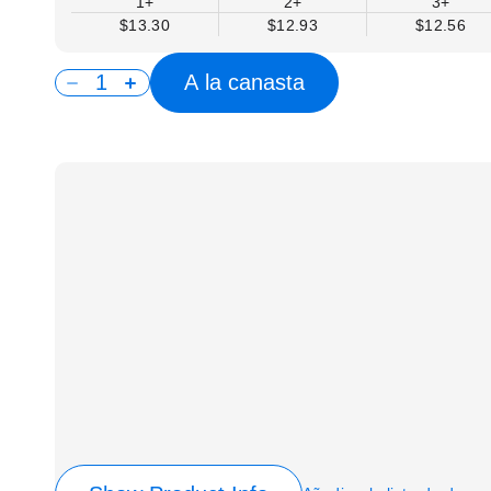
1+
2+
3+
$13.30
$12.93
$12.56
A la canasta