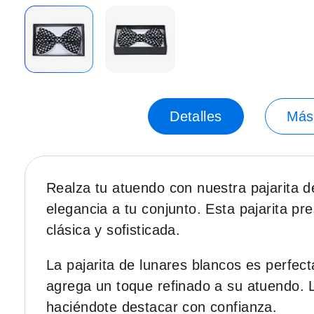
Saltar
-31%
al
principio
Detalles
Más
de
la
galería
de
Realza tu atuendo con nuestra pajarita d
imágenes.
elegancia a tu conjunto. Esta pajarita p
clásica y sofisticada.
La pajarita de lunares blancos es perfec
agrega un toque refinado a su atuendo. La
haciéndote destacar con confianza.