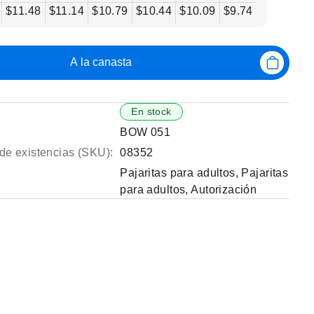
$11.48
$11.14
$10.79
$10.44
$10.09
$9.74
A la canasta
En stock
BOW 051
de existencias (SKU):
08352
Pajaritas para adultos
,
Pajaritas
para adultos
,
Autorización