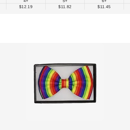
4+
5+
6+
$12.19
$11.82
$11.45