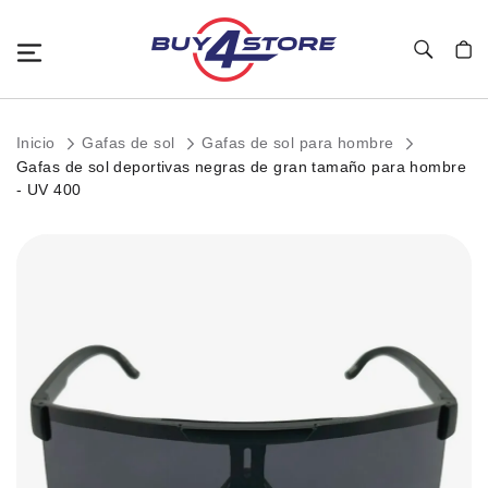
Toggle Nav
Mi c
Inicio
Gafas de sol
Gafas de sol para hombre
Gafas de sol deportivas negras de gran tamaño para hombre
- UV 400
Saltar
al
final
de
la
galería
de
imágenes.