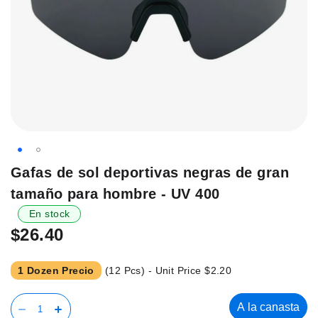
Saltar
Gafas de sol deportivas negras de gran
al
tamaño para hombre - UV 400
principio
de
En stock
la
$26.40
galería
de
1 Dozen Precio
(12 Pcs) - Unit Price
$2.20
imágenes.
A la canasta