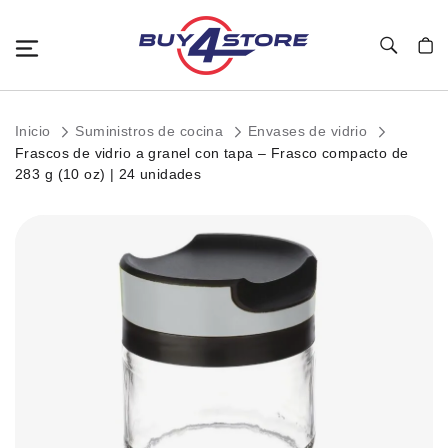
Toggle Nav
Mi c
Inicio
Suministros de cocina
Envases de vidrio
Frascos de vidrio a granel con tapa – Frasco compacto de
283 g (10 oz) | 24 unidades
Saltar
al
final
de
la
galería
de
imágenes.