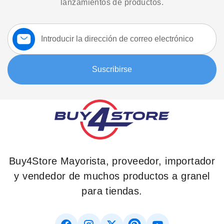
lanzamientos de productos.
Suscríbase
a
nuestro
boletín:
Suscribirse
Buy4Store Mayorista, proveedor, importador
y vendedor de muchos productos a granel
para tiendas.