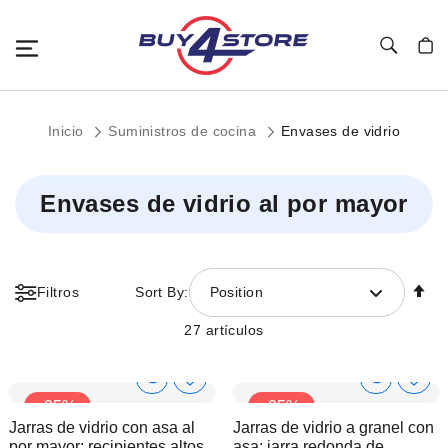
Toggle Nav
Mi c
Inicio
Suministros de cocina
Envases de vidrio
Envases de vidrio al por mayor
Fi
Filtros
Sort By:
Position
Di
D
27
artículos
Show
Show
Añadir
Añadi
-35%
-35%
a
a
Product
Product
Jarras de vidrio con asa al
Jarras de vidrio a granel con
la
la
Info
Info
por mayor: recipientes altos
asa: jarra redonda de