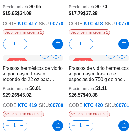
24 unidades
| 24 unidades
deseos
dese
$0.65
$0.74
Precio unitario
Precio unitario
$15.65
$24.08
$17.79
$27.38
CODE:
KTC 417
SKU:
00778
CODE:
KTC 418
SKU:
00779
Set price, min order is 1
Set price, min order is 1
Show
Show
Añadir
Añadi
-35%
-35%
a
a
Product
Product
Frascos herméticos de vidrio
Frascos de vidrio herméticos
la
la
Info
Info
al por mayor: Frasco
al por mayor: frasco de
lista
lista
redondo de 22 oz para
especias de 750 g de ancho
de
de
alimentos secos | 36
| 24 unidades
deseos
dese
$0.81
$1.11
Precio unitario
Precio unitario
unidades
$29.26
$45.02
$26.57
$40.88
CODE:
KTC 419
SKU:
00780
CODE:
KTC 420
SKU:
00781
Set price, min order is 1
Set price, min order is 1