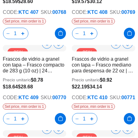
$18.59
$28.60
$19.57
$30.12
CODE:
KTC 407
SKU:
00768
CODE:
KTC 408
SKU:
00769
Set price, min order is 1
Set price, min order is 1
Show
Show
Añadir
Añadi
-35%
-35%
a
a
Product
Product
Frascos de vidrio a granel
Frascos de vidrio a granel
la
la
Info
Info
con tapa – Frasco compacto
con tapa – Frasco mediano
lista
lista
de 283 g (10 oz) | 24
para despensa de 22 oz | 24
de
de
unidades
unidades
deseos
dese
$0.78
$0.92
Precio unitario
Precio unitario
$18.64
$28.68
$22.19
$34.14
CODE:
KTC 409
SKU:
00770
CODE:
KTC 410
SKU:
00771
Set price, min order is 1
Set price, min order is 1
Show
Show
Añadir
Añadi
-35%
-35%
a
a