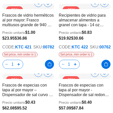
Show
Show
Añadir
Añadi
-35%
-35%
a
a
Product
Product
Frascos de vidrio herméticos
Recipientes de vidrio para
la
la
Info
Info
al por mayor: Frasco
almacenar alimentos a
lista
lista
multiusos grande de 940 ml |
granel con tapa - 14 oz
de
de
24 unidades
redondos | 24 piezas
deseos
dese
$1.00
$0.83
Precio unitario
Precio unitario
$23.95
$36.86
$19.92
$30.66
CODE:
KTC 421
SKU:
00782
CODE:
KTC 422
SKU:
00762
Set price, min order is 1
Set price, min order is 1
Show
Show
Añadir
Añadi
-35%
-35%
a
a
Product
Product
Frascos de especias con
Frascos de especias con
la
la
Info
Info
tapa al por mayor –
tapa al por mayor -
lista
lista
Dispensador de sal curvo de
Dispensador de sal redondo
de
de
75 g | 144 unidades
de 75 g | 144 unidades
deseos
dese
$0.43
$0.40
Precio unitario
Precio unitario
$62.08
$95.52
$57.09
$87.84