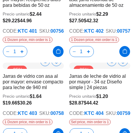
lista
lista
para bebidas de 50 oz
almacenamiento de 50 oz
de
de
deseos
dese
$2.44
$2.29
Precio unitario
Precio unitario
$29.22
$44.96
$27.50
$42.32
CODE:
KTC 401
SKU:
00756
CODE:
KTC 402
SKU:
00757
1 Dozen price, min order is 1
1 Dozen price, min order is 1
Show
Show
Añadir
Añadi
-35%
-35%
a
a
Product
Product
Jarras de vidrio con asa al
Jarras de leche de vidrio al
la
la
Info
Info
por mayor: envase compacto
por mayor - 34 oz Diseño
lista
lista
para leche de 940 ml
simple | 24 piezas
de
de
deseos
dese
$1.64
$1.20
Precio unitario
Precio unitario
$19.66
$30.26
$28.87
$44.42
CODE:
KTC 403
SKU:
00758
CODE:
KTC 404
SKU:
00759
1 Dozen price, min order is 1
Set price, min order is 1