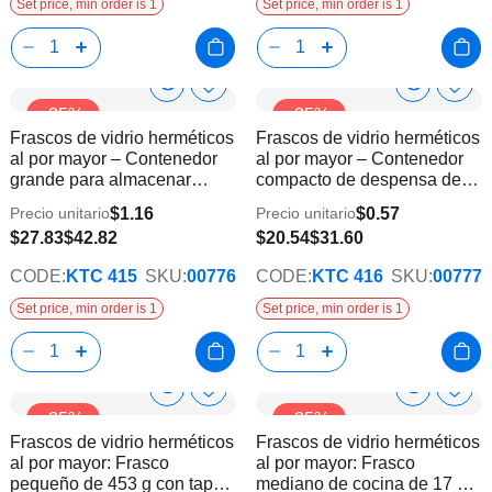
Set price, min order is 1
Set price, min order is 1
Show
Show
Añadir
Añadi
-35%
-35%
a
a
Product
Product
Frascos de vidrio herméticos
Frascos de vidrio herméticos
la
la
Info
Info
al por mayor – Contenedor
al por mayor – Contenedor
lista
lista
grande para almacenar
compacto de despensa de
de
de
alimentos de 940 g | 24
10 oz | 36 unidades
deseos
dese
$1.16
$0.57
Precio unitario
Precio unitario
unidades
$27.83
$42.82
$20.54
$31.60
CODE:
KTC 415
SKU:
00776
CODE:
KTC 416
SKU:
00777
Set price, min order is 1
Set price, min order is 1
Show
Show
Añadir
Añadi
-35%
-35%
a
a
Product
Product
Frascos de vidrio herméticos
Frascos de vidrio herméticos
la
la
Info
Info
al por mayor: Frasco
al por mayor: Frasco
lista
lista
pequeño de 453 g con tapa |
mediano de cocina de 17 oz
de
de