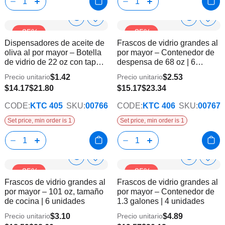
Show
Show
Añadir
Añadi
-35%
-35%
a
a
Product
Product
Dispensadores de aceite de
Frascos de vidrio grandes al
la
la
Info
Info
oliva al por mayor – Botella
por mayor – Contenedor de
lista
lista
de vidrio de 22 oz con tapa
despensa de 68 oz | 6
de
de
inteligente y asa | 10
piezas
deseos
dese
$1.42
$2.53
Precio unitario
Precio unitario
unidades
$14.17
$21.80
$15.17
$23.34
CODE:
KTC 405
SKU:
00766
CODE:
KTC 406
SKU:
00767
Set price, min order is 1
Set price, min order is 1
Show
Show
Añadir
Añadi
-35%
-35%
a
a
Product
Product
Frascos de vidrio grandes al
Frascos de vidrio grandes al
la
la
Info
Info
por mayor – 101 oz, tamaño
por mayor – Contenedor de
lista
lista
de cocina | 6 unidades
1.3 galones | 4 unidades
de
de
deseos
dese
$3.10
$4.89
Precio unitario
Precio unitario