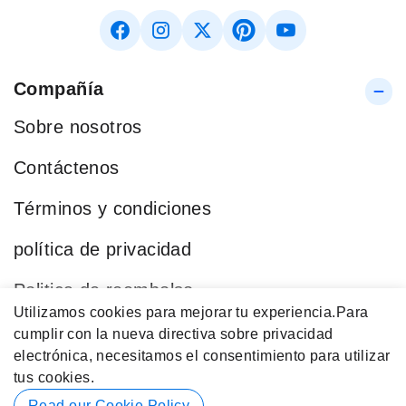
Compañía
Sobre nosotros
Contáctenos
Términos y condiciones
política de privacidad
Politica de reembolso
Utilizamos cookies para mejorar tu experiencia.
Para
Blog
cumplir con la nueva directiva sobre privacidad
electrónica, necesitamos el consentimiento para utilizar
Categorías Populares
tus cookies.
Datos de contacto
Read our Cookie Policy