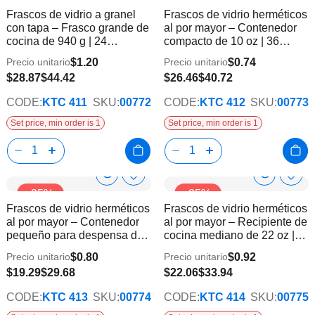
Product
Product
Frascos de vidrio a granel
Frascos de vidrio herméticos
la
la
Info
Info
con tapa – Frasco grande de
al por mayor – Contenedor
lista
lista
cocina de 940 g | 24
compacto de 10 oz | 36
de
de
unidades
unidades
deseos
dese
$1.20
$0.74
Precio unitario
Precio unitario
$28.87
$44.42
$26.46
$40.72
CODE:
KTC 411
SKU:
00772
CODE:
KTC 412
SKU:
00773
Set price, min order is 1
Set price, min order is 1
Show
Show
Añadir
Añadi
-35%
-35%
a
a
Product
Product
Frascos de vidrio herméticos
Frascos de vidrio herméticos
la
la
Info
Info
al por mayor – Contenedor
al por mayor – Recipiente de
lista
lista
pequeño para despensa de
cocina mediano de 22 oz |
de
de
450 g | 24 unidades
24 unidades
deseos
dese
$0.80
$0.92
Precio unitario
Precio unitario
$19.29
$29.68
$22.06
$33.94
CODE:
KTC 413
SKU:
00774
CODE:
KTC 414
SKU:
00775