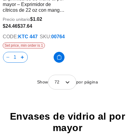
Info
mayor – Exprimidor de
lista
cítricos de 22 oz con mango |
de
24 piezas
deseos
$1.02
Precio unitario
$24.46
$37.64
CODE:
KTC 447
SKU:
00764
Set price, min order is 1
Show
72
por página
Envases de vidrio al por
mayor