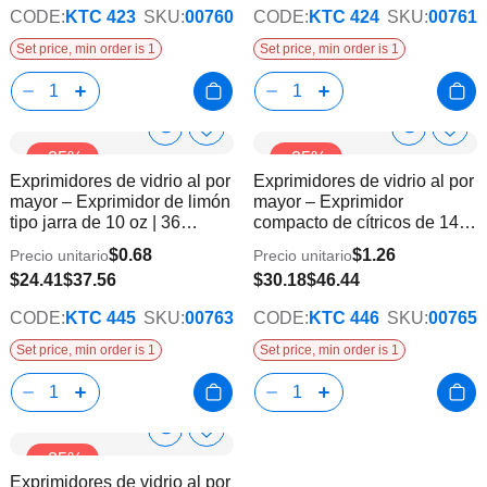
CODE:
KTC 423
SKU:
00760
CODE:
KTC 424
SKU:
00761
Set price, min order is 1
Set price, min order is 1
Show
Show
Añadir
Añadi
-35%
-35%
a
a
Product
Product
Exprimidores de vidrio al por
Exprimidores de vidrio al por
la
la
Info
Info
mayor – Exprimidor de limón
mayor – Exprimidor
lista
lista
tipo jarra de 10 oz | 36
compacto de cítricos de 14
de
de
piezas
oz | 24 piezas
deseos
dese
$0.68
$1.26
Precio unitario
Precio unitario
$24.41
$37.56
$30.18
$46.44
CODE:
KTC 445
SKU:
00763
CODE:
KTC 446
SKU:
00765
Set price, min order is 1
Set price, min order is 1
Show
Añadir
-35%
a
Product
Exprimidores de vidrio al por
la