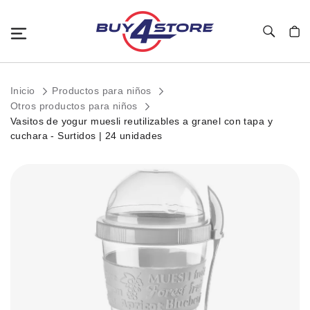
Toggle Nav
Mi c
Inicio
Productos para niños
Otros productos para niños
Vasitos de yogur muesli reutilizables a granel con tapa y
cuchara - Surtidos | 24 unidades
Saltar
al
final
de
la
galería
de
imágenes.