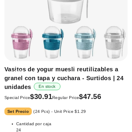
Saltar
Vasitos de yogur muesli reutilizables a
-35%
al
granel con tapa y cuchara - Surtidos | 24
principio
de
unidades
En stock
la
$30.91
$47.56
Special Price
Regular Price
galería
de
imágenes.
Set Precio
(24 Pcs) - Unit Price
$1.29
Cantidad por caja
24